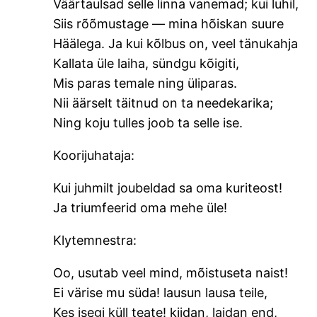
Väärtaulsad selle linna vanemad; kui luhil,
Siis rõõmustage — mina hõiskan suure
Häälega. Ja kui kõlbus on, veel tänukahja
Kallata üle laiha, sündgu kõigiti,
Mis paras temale ning üliparas.
Nii äärselt täitnud on ta needekarika;
Ning koju tulles joob ta selle ise.
Koorijuhataja:
Kui juhmilt joubeldad sa oma kuriteost!
Ja triumfeerid oma mehe üle!
Klytemnestra:
Oo, usutab veel mind, mõistuseta naist!
Ei värise mu süda! lausun lausa teile,
Kes isegi küll teate! kiidan, laidan end,