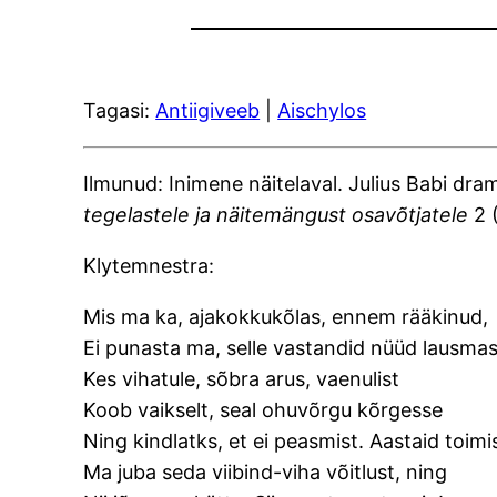
Tagasi:
Antiigiveeb
|
Aischylos
Ilmunud: Inimene näitelaval. Julius Babi dra
tegelastele ja näitemängust osavõtjatele
2 (
Klytemnestra:
Mis ma ka, ajakokkukõlas, ennem rääkinud,
Ei punasta ma, selle vastandid nüüd lausmas
Kes vihatule, sõbra arus, vaenulist
Koob vaikselt, seal ohuvõrgu kõrgesse
Ning kindlatks, et ei peasmist. Aastaid toimi
Ma juba seda viibind-viha võitlust, ning