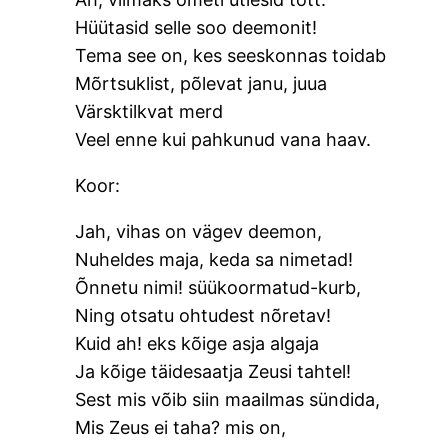
Hüütasid selle soo deemonit!
Tema see on, kes seeskonnas toidab
Mõrtsuklist, põlevat janu, juua
Värsktilkvat merd
Veel enne kui pahkunud vana haav.
Koor:
Jah, vihas on vägev deemon,
Nuheldes maja, keda sa nimetad!
Õnnetu nimi! süükoormatud-kurb,
Ning otsatu ohtudest nõretav!
Kuid ah! eks kõige asja algaja
Ja kõige täidesaatja Zeusi tahtel!
Sest mis võib siin maailmas sündida,
Mis Zeus ei taha? mis on,