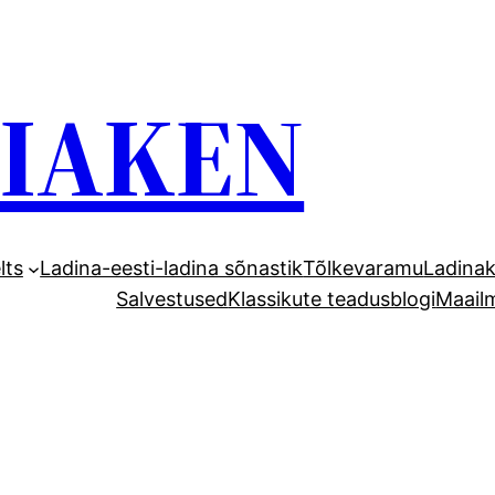
GIAKEN
lts
Ladina-eesti-ladina sõnastik
Tõlkevaramu
Ladinak
Salvestused
Klassikute teadusblogi
Maail