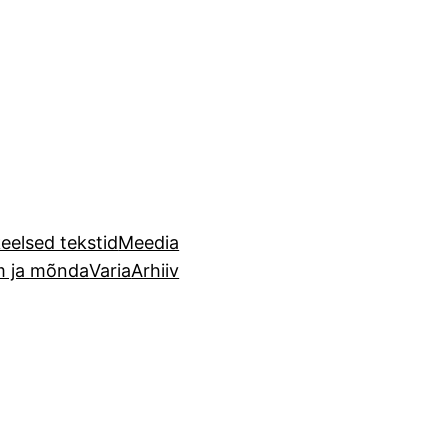
eelsed tekstid
Meedia
m ja mõnda
Varia
Arhiiv