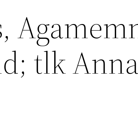
os, Agamem
d; tlk Ann