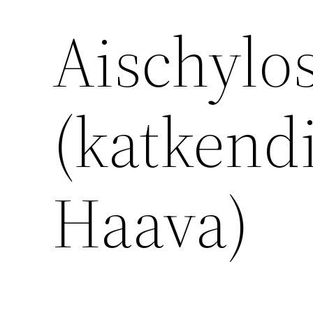
Aischyl
(katkendi
Haava)