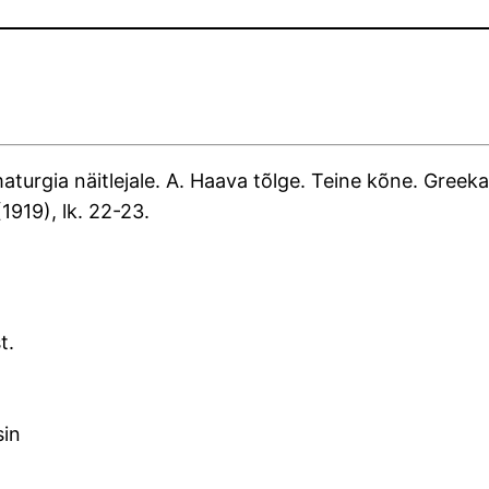
maturgia näitlejale. A. Haava tõlge. Teine kõne. Greek
1919), lk. 22-23.
t.
sin