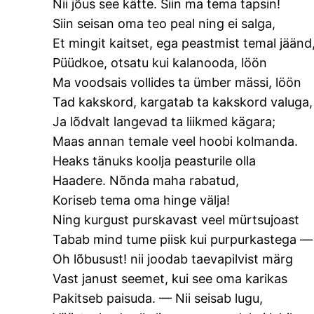
Nii jõus see kätte. Siin ma tema tapsin!
Siin seisan oma teo peal ning ei salga,
Et mingit kaitset, ega peastmist temal jäänd
Püüdkoe, otsatu kui kalanooda, löön
Ma voodsais vollides ta ümber mässi, löön
Tad kakskord, kargatab ta kakskord valuga,
Ja lõdvalt langevad ta liikmed kägara;
Maas annan temale veel hoobi kolmanda.
Heaks tänuks koolja peasturile olla
Haadere. Nõnda maha rabatud,
Koriseb tema oma hinge välja!
Ning kurgust purskavast veel mürtsujoast
Tabab mind tume piisk kui purpurkastega —
Oh lõbusust! nii joodab taevapilvist märg
Vast janust seemet, kui see oma karikas
Pakitseb paisuda. — Nii seisab lugu,