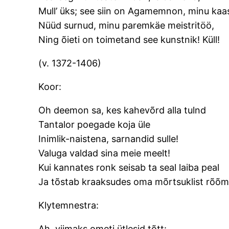
Mull’ üks; see siin on Agamemnon, minu kaa
Nüüd surnud, minu paremkäe meistritöö,
Ning õieti on toimetand see kunstnik! Küll!
(v. 1372-1406)
Koor:
Oh deemon sa, kes kahevõrd alla tulnd
Tantalor poegade koja üle
Inimlik-naistena, sarnandid sulle!
Valuga valdad sina meie meelt!
Kui kannates ronk seisab ta seal laiba peal
Ja tõstab kraaksudes oma mõrtsuklist rõõm
Klytemnestra:
Ah, viimaks ometi ütlesid tõtt: