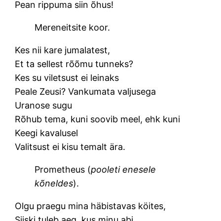
Pean rippuma siin õhus!
Mereneitsite koor.
Kes nii kare jumalatest,
Et ta sellest rõõmu tunneks?
Kes su viletsust ei leinaks
Peale Zeusi? Vankumata valjusega
Uranose sugu
Rõhub tema, kuni soovib meel, ehk kuni
Keegi kavalusel
Valitsust ei kisu temalt ära.
Prometheus (
pooleti enesele
kõneldes
).
Olgu praegu mina häbistavas köites,
Siiski tuleb aeg, kus minu abi