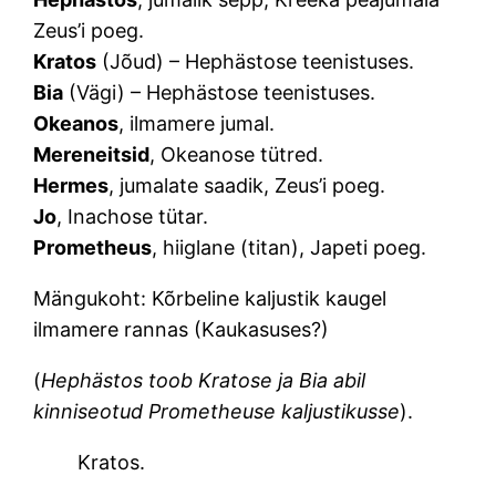
Zeus’i poeg.
Kratos
(Jõud) – Hephästose teenistuses.
Bia
(Vägi) – Hephästose teenistuses.
Okeanos
, ilmamere jumal.
Mereneitsid
, Okeanose tütred.
Hermes
, jumalate saadik, Zeus’i poeg.
Jo
, Inachose tütar.
Prometheus
, hiiglane (titan), Japeti poeg.
Mängukoht: Kõrbeline kaljustik kaugel
ilmamere rannas (Kaukasuses?)
(
Hephästos toob Kratose ja Bia abil
kinniseotud Prometheuse kaljustikusse
).
Kratos.