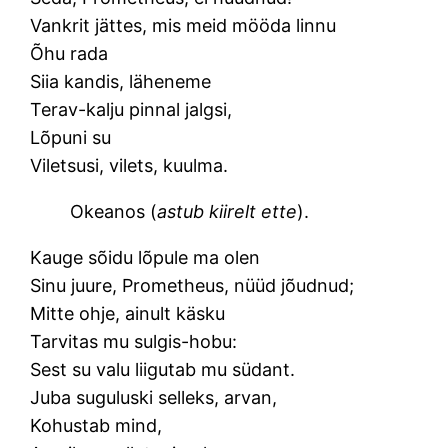
Vankrit jättes, mis meid mööda linnu
Õhu rada
Siia kandis, läheneme
Terav-kalju pinnal jalgsi,
Lõpuni su
Viletsusi, vilets, kuulma.
Okeanos (
astub kiirelt ette
).
Kauge sõidu lõpule ma olen
Sinu juure, Prometheus, nüüd jõudnud;
Mitte ohje, ainult käsku
Tarvitas mu sulgis-hobu:
Sest su valu liigutab mu südant.
Juba suguluski selleks, arvan,
Kohustab mind,