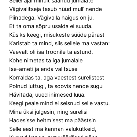
Sellel ajal minult saanud jumalate
Vägivalitseja tasub nüüd mull’ nende
Piinadega. Vägivalla haigus on ju,
Et ta oma sõpru usalda ei suuda.
Küsiks keegi, misukeste süüde pärast
Karistab ta mind, siis sellele ma vastan:
Vaevalt oli isa troonile ta astund,
Kohe nimetas ta iga jumalale
Ise-ameti ja enda valitsuse
Korraldas ta, aga vaestest surelistest
Polnud juttugi, ta soovis nende sugu
Hävitada, uued inimesed luua.
Keegi peale mind ei seisnud selle vastu.
Mina üksi julgesin, ning surelisi
Hadesisse heitmisest ma päästsin.
Selle eest ma kannan valukütkeid,