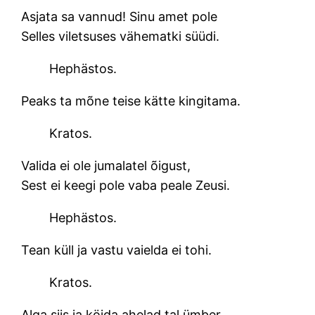
Asjata sa vannud! Sinu amet pole
Selles viletsuses vähematki süüdi.
Hephästos.
Peaks ta mõne teise kätte kingitama.
Kratos.
Valida ei ole jumalatel õigust,
Sest ei keegi pole vaba peale Zeusi.
Hephästos.
Tean küll ja vastu vaielda ei tohi.
Kratos.
Alga siis ja köida ahelad tal ümber,