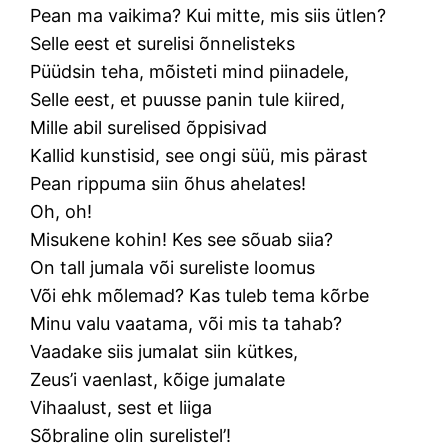
Pean ma vaikima? Kui mitte, mis siis ütlen?
Selle eest et surelisi õnnelisteks
Püüdsin teha, mõisteti mind piinadele,
Selle eest, et puusse panin tule kiired,
Mille abil surelised õppisivad
Kallid kunstisid, see ongi süü, mis pärast
Pean rippuma siin õhus ahelates!
Oh, oh!
Misukene kohin! Kes see sõuab siia?
On tall jumala või sureliste loomus
Või ehk mõlemad? Kas tuleb tema kõrbe
Minu valu vaatama, või mis ta tahab?
Vaadake siis jumalat siin kütkes,
Zeus’i vaenlast, kõige jumalate
Vihaalust, sest et liiga
Sõbraline olin surelistel’!