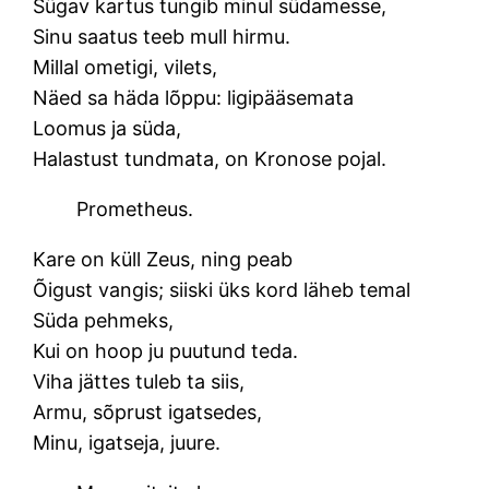
Sügav kartus tungib minul südamesse,
Sinu saatus teeb mull hirmu.
Millal ometigi, vilets,
Näed sa häda lõppu: ligipääsemata
Loomus ja süda,
Halastust tundmata, on Kronose pojal.
Prometheus.
Kare on küll Zeus, ning peab
Õigust vangis; siiski üks kord läheb temal
Süda pehmeks,
Kui on hoop ju puutund teda.
Viha jättes tuleb ta siis,
Armu, sõprust igatsedes,
Minu, igatseja, juure.