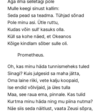
Aga ilma selletagi pole
Mulle keegi sinust kallim:
Seda pead sa teadma. Tühjad sõnad
Pole minu asi. Ütle ruttu,
Kudas võin sull’ kasuks olla.
Küll sa kohe näed, et Okeanos
Kõige kindlam sõber sulle oli.
Prometheus.
Oh, kas minu häda tunnismeheks tuled
Sinagi? Kuis julgesid sa maha jätta,
Oma laine riiki, vete kalju koopaid,
Ise endid võlvijaid, ja üles tulla
Maa, see raua ema, pinnale. Kas tulid
Kurtma minu häda ning mu piina nutma?
Näe siis seda näitlust, vaata Zeusi sõpra,