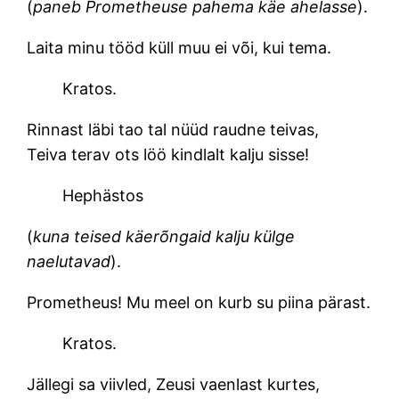
(
paneb Prometheuse pahema käe ahelasse
).
Laita minu tööd küll muu ei või, kui tema.
Kratos.
Rinnast läbi tao tal nüüd raudne teivas,
Teiva terav ots löö kindlalt kalju sisse!
Hephästos
(
kuna teised käerõngaid kalju külge
naelutavad
).
Prometheus! Mu meel on kurb su piina pärast.
Kratos.
Jällegi sa viivled, Zeusi vaenlast kurtes,