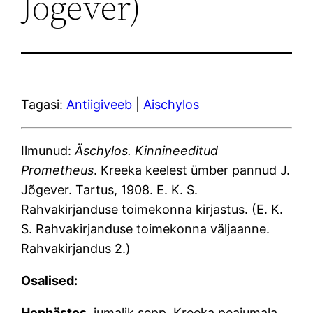
Jõgever)
Tagasi:
Antiigiveeb
|
Aischylos
Ilmunud:
Äschylos. Kinnineeditud
Prometheus
. Kreeka keelest ümber pannud J.
Jõgever. Tartus, 1908. E. K. S.
Rahvakirjanduse toimekonna kirjastus. (E. K.
S. Rahvakirjanduse toimekonna väljaanne.
Rahvakirjandus 2.)
Osalised:
Hephästos
, jumalik sepp, Kreeka peajumala