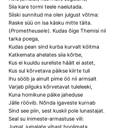
Siia kare tormi teele naelutada.
Siiski sunnitud ma olen julgust võtma:
Raske süü on isa käsku mitte täita.
(
Prometheusele
). Kudas õige Themisi nii
tarka poega,
Kudas pean sind kurba kurvalt köitma
Katkemata ahelates siia kõrbe,
Kus ei kuuldu sureliste häält ei astet,
Kus sul kõrvetava päikse kiirte tuli
Ihu sööb ja ainult pime öö nii armsalt
Varjab pilguks kõrvetavat tuleleeki,
Kuna homikune päike jaheduse
Jälle röövib. Nõnda igaveste kurnab
Sind see piin, sest kuskil pole lunastajat.
Seal su inimeste-armastuse vili:
Jumal, jumalate vihast hoolimata,