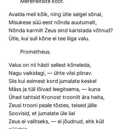
Mereneitsite koor.
Avalda meil kõik, ning ütle selgel sõnal,
Misukese süü eest nõnda auutumalt,
Nõnda karmilt Zeus sind karistada võtnud?
Ütle, kui sull kõne ei tee liiga valu.
Prometheus.
Valus on nii hästi sellest kõneleda,
Nagu vaikidagi, — ühte viisi piinav.
Siis kui esimest kord jumalate keskel
Mäss ja tüli lõivad leegitsema, — kuna
Ühed tahtsid Kronost troonilt ära heita,
Zeusi trooni peale tõstes, teised jälle
Soovisid, et jumalate üle iial
Zeus ei valitseks, — ei jõudnud, ehk küll