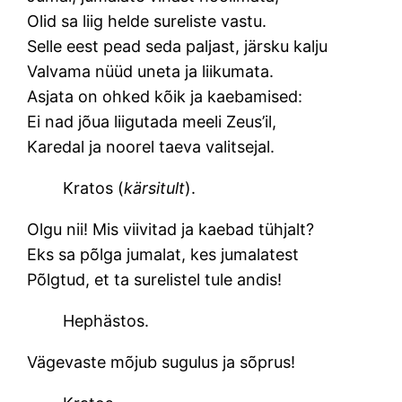
Olid sa liig helde sureliste vastu.
Selle eest pead seda paljast, järsku kalju
Valvama nüüd uneta ja liikumata.
Asjata on ohked kõik ja kaebamised:
Ei nad jõua liigutada meeli Zeus’il,
Karedal ja noorel taeva valitsejal.
Kratos (
kärsitult
).
Olgu nii! Mis viivitad ja kaebad tühjalt?
Eks sa põlga jumalat, kes jumalatest
Põlgtud, et ta surelistel tule andis!
Hephästos.
Vägevaste mõjub sugulus ja sõprus!