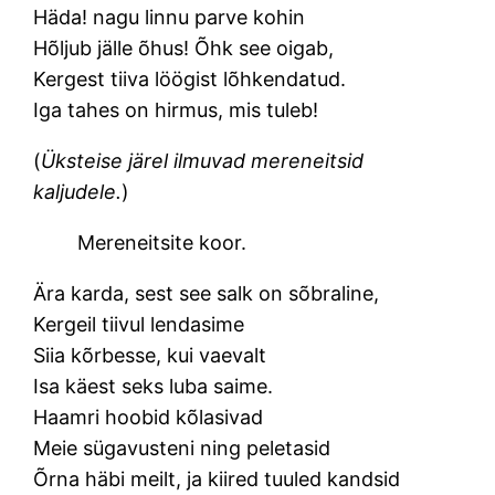
Häda! nagu linnu parve kohin
Hõljub jälle õhus! Õhk see oigab,
Kergest tiiva löögist lõhkendatud.
Iga tahes on hirmus, mis tuleb!
(
Üksteise järel ilmuvad mereneitsid
kaljudele.
)
Mereneitsite koor.
Ära karda, sest see salk on sõbraline,
Kergeil tiivul lendasime
Siia kõrbesse, kui vaevalt
Isa käest seks luba saime.
Haamri hoobid kõlasivad
Meie sügavusteni ning peletasid
Õrna häbi meilt, ja kiired tuuled kandsid