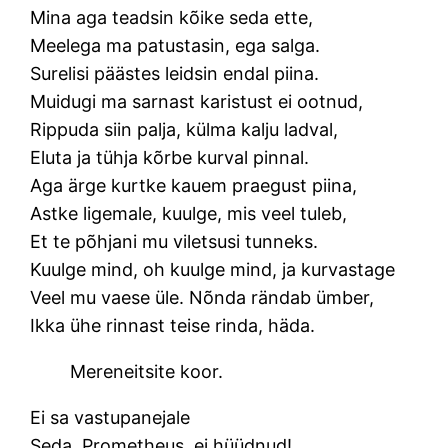
Mina aga teadsin kõike seda ette,
Meelega ma patustasin, ega salga.
Surelisi päästes leidsin endal piina.
Muidugi ma sarnast karistust ei ootnud,
Rippuda siin palja, külma kalju ladval,
Eluta ja tühja kõrbe kurval pinnal.
Aga ärge kurtke kauem praegust piina,
Astke ligemale, kuulge, mis veel tuleb,
Et te põhjani mu viletsusi tunneks.
Kuulge mind, oh kuulge mind, ja kurvastage
Veel mu vaese üle. Nõnda rändab ümber,
Ikka ühe rinnast teise rinda, häda.
Mereneitsite koor.
Ei sa vastupanejale
Seda, Prometheus, ei hüüdnud!