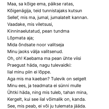
Maa, sa kõige ema, päikse ratas,
Kõigenägija, teid tunnistajaks kutsun
Sellel’, mis ma, jumal, jumalatelt kannan.
Vaadake, mis viletsusi,
Kinninaelutatud, pean tundma
Lõpmata aja;
Mida õndsate noor valitseja
Minu jaoks välja valitsenud.
Oh, oh! Kaebama ma pean ühte viisi
Praegust häda, nagu tulevaidki:
Iial minu piin ei lõppe.
Aga mis ma kaeban? Tulevik on selgelt
Minu ees, ja teadmata ei sünni mulle
Ühtki häda, ning mis tuleb, tahan mina,
Kergelt, kui see iial võimalik on, kanda.
See, mis peab, ei või ju tulemata jääda.