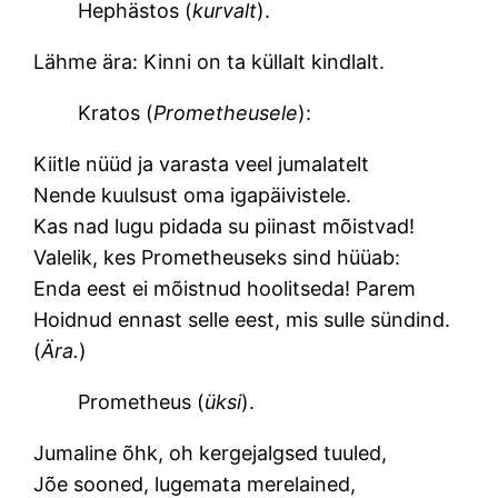
Hephästos (
kurvalt
).
Lähme ära: Kinni on ta küllalt kindlalt.
Kratos (
Prometheusele
):
Kiitle nüüd ja varasta veel jumalatelt
Nende kuulsust oma igapäivistele.
Kas nad lugu pidada su piinast mõistvad!
Valelik, kes Prometheuseks sind hüüab:
Enda eest ei mõistnud hoolitseda! Parem
Hoidnud ennast selle eest, mis sulle sündind.
(
Ära.
)
Prometheus (
üksi
).
Jumaline õhk, oh kergejalgsed tuuled,
Jõe sooned, lugemata merelained,