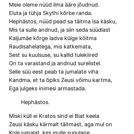
Meie oleme nüüd ilma ääre jõudnud.
Eluta ja tühja Skythi kõrbe randa.
Hephästos, nüüd pead sa täitma isa käsku,
Mis ta sulle andnud, ja siin seda süüdlast
Kaljumäe kõrge ladva külge köitma
Raudisahelatega, mis katkemata,
Sest su kuulsuse, su kallid tulekiired
On ta varastand ja andnud surelistel.
Selle süü eest peab ta jumalate viha
Kandma, et ta õpiks Zeusi võimu kartma,
Ega julgeks inimesi armastada.
Hephästos.
Miski küll ei Kratos sind ei Biat keela
Zeusi käsku kärmalt täitmast, aga mul on
Kole jumalat, kes mulle sugulane,