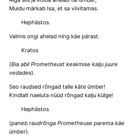
Muidu märkab Isa, et sa viivitamas.
Hephästos.
Valmis ongi ahelad ning käe pärast.
Kratos
(
Bia abil Prometheust keskmise kalju juure
vedades
).
Seo raudsed rõngad talle käte ümber!
Kindlalt naeluta nüüd rõngad kalju külge!
Hephästos
(
paneb raudrõnga Prometheuse parema käe
ümber
).