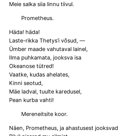
Meie salka siia linnu tiivul.
Prometheus.
Häda! häda!
Laste-rikka Thetys’i võsud, —
Ümber maade vahutaval lainel,
Ilma puhkamata, jooksva isa
Okeanose tütred!
Vaatke, kudas ahelates,
Kinni seotud,
Mäe ladval, tuulte karedusel,
Pean kurba vahti!
Mereneitsite koor.
Näen, Prometheus, ja ahastusest jooksvad