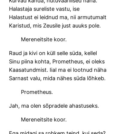
Kurvad kanda, nutuväärilised näha.
Halastaja sureliste vastu, ise
Halastust ei leidnud ma, nii armutumalt
Karistud, mis Zeusile just auuks pole.
Mereneitsite koor.
Raud ja kivi on küll selle süda, kellel
Sinu piina kohta, Prometheus, ei oleks
Kaasatundmist. Iial ma ei lootnud näha
Sarnast valu, mida nähes süda lõhkeb.
Prometheus.
Jah, ma olen sõpradele ahastuseks.
Mereneitsite koor.
Ega midagi sa rohkem teind, kui seda?