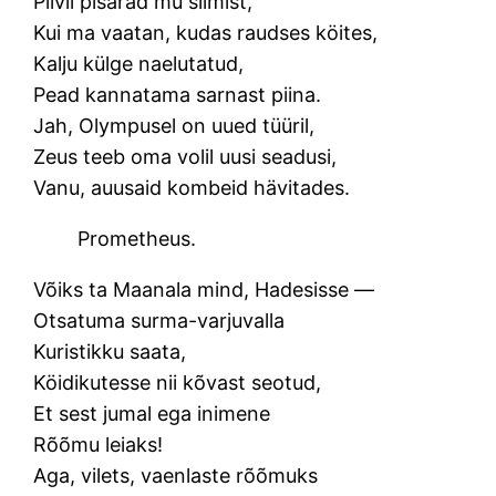
Pilvil pisarad mu silmist,
Kui ma vaatan, kudas raudses köites,
Kalju külge naelutatud,
Pead kannatama sarnast piina.
Jah, Olympusel on uued tüüril,
Zeus teeb oma volil uusi seadusi,
Vanu, auusaid kombeid hävitades.
Prometheus.
Võiks ta Maanala mind, Hadesisse —
Otsatuma surma-varjuvalla
Kuristikku saata,
Köidikutesse nii kõvast seotud,
Et sest jumal ega inimene
Rõõmu leiaks!
Aga, vilets, vaenlaste rõõmuks