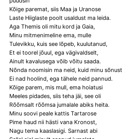
püüdsin
Kõige paremat, siis Maa ja Uranose
Laste Hiiglaste poolt usaldust ma leida.
Aga Themis oli mitu kord ja Gaia,
Minu mitmenimeline ema, mulle
Tulevikku, kuis see lõpeb, kuulutanud,
Et ei toorel jõuul, ega vägivaldselt,
Ainult kavalusega võib võitu saada.
Nõnda noomisin ma neid, kuid minu sõnust
Ei nad hoolind, ega tähele neid pannud.
Kõige parem, mis mull, ema hoiatusi
Meeles pidades, siis teha jäi, see oli
Rõõmsalt rõõmsa jumalale abiks heita.
Minu soovi peale kattis Tartarose
Pime haud nii hästi vana Kronost,
Nagu tema kaaslasigi. Sarnast abi