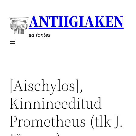
Liigu
ANTIIGIAKEN
sisu
juurde
ad fontes
[Aischylos],
Kinnineeditud
Prometheus (tlk J.