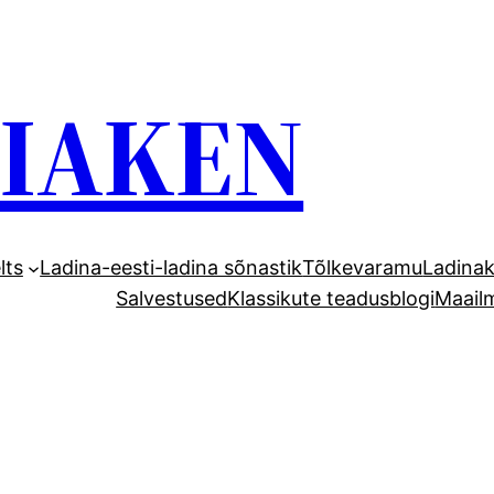
GIAKEN
lts
Ladina-eesti-ladina sõnastik
Tõlkevaramu
Ladinak
Salvestused
Klassikute teadusblogi
Maail