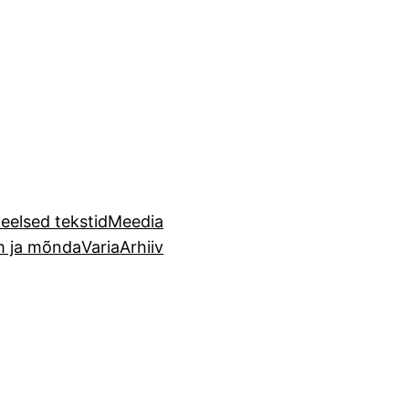
eelsed tekstid
Meedia
m ja mõnda
Varia
Arhiiv