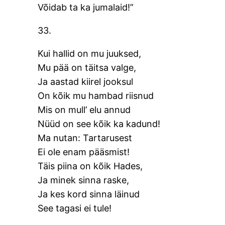
Võidab ta ka jumalaid!”
33.
Kui hallid on mu juuksed,
Mu pää on täitsa valge,
Ja aastad kiirel jooksul
On kõik mu hambad riisnud
Mis on mull’ elu annud
Nüüd on see kõik ka kadund!
Ma nutan: Tartarusest
Ei ole enam pääsmist!
Täis piina on kõik Hades,
Ja minek sinna raske,
Ja kes kord sinna läinud
See tagasi ei tule!