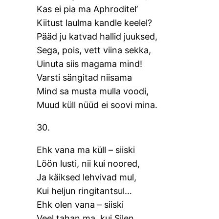
Kas ei pia ma Aphroditel’
Kiitust laulma kandle keelel?
Pääd ju katvad hallid juuksed,
Sega, pois, vett viina sekka,
Uinuta siis magama mind!
Varsti sängitad niisama
Mind sa musta mulla voodi,
Muud küll nüüd ei soovi mina.
30.
Ehk vana ma küll – siiski
Löön lusti, nii kui noored,
Ja käiksed lehvivad mul,
Kui heljun ringitantsul…
Ehk olen vana – siiski
Veel tahan ma, kui Silen