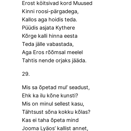
Erost köitsivad kord Muused
Kinni roosi-pärgadega,
Kallos aga hoidis teda.
Püüdis asjata Kythere
Kõrge kalli hinna eesta
Teda jälle vabastada,
Aga Eros rõõmsal meelel
Tahtis nende orjaks jääda.
29.
Mis sa õpetad mul’ seadust,
Ehk ka ilu kõne kunsti?
Mis on minul sellest kasu,
Tähtsust sõna kokku kõlas?
Kas ei taha õpeta mind
Jooma Lyäos’ kallist annet,