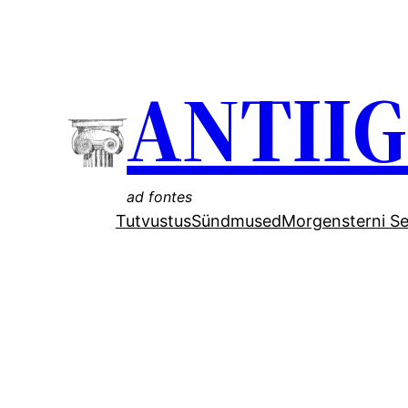
Liigu
sisu
ANTII
juurde
ad fontes
Tutvustus
Sündmused
Morgensterni Se