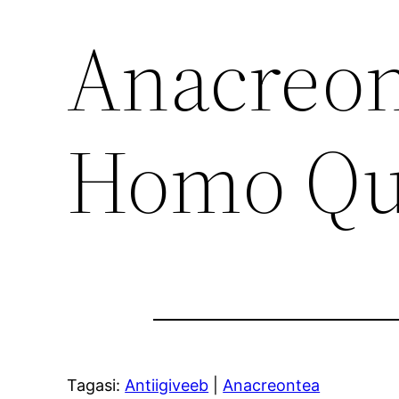
Anacreont
Homo Qu
Tagasi:
Antiigiveeb
|
Anacreontea