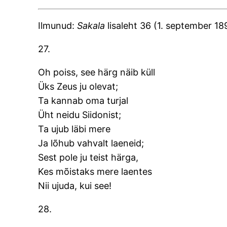
Ilmunud:
Sakala
lisaleht 36 (1. september 18
27.
Oh poiss, see härg näib küll
Üks Zeus ju olevat;
Ta kannab oma turjal
Üht neidu Siidonist;
Ta ujub läbi mere
Ja lõhub vahvalt laeneid;
Sest pole ju teist härga,
Kes mõistaks mere laentes
Nii ujuda, kui see!
28.