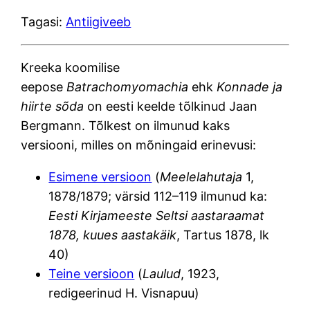
Tagasi:
Antiigiveeb
Kreeka koomilise
eepose
Batrachomyomachia
ehk
Konnade ja
hiirte sõda
on eesti keelde tõlkinud Jaan
Bergmann. Tõlkest on ilmunud kaks
versiooni, milles on mõningaid erinevusi:
Esimene versioon
(
Meelelahutaja
1,
1878/1879; värsid 112–119 ilmunud ka:
Eesti Kirjameeste Seltsi aastaraamat
1878, kuues aastakäik
, Tartus 1878, lk
40)
Teine versioon
(
Laulud
, 1923,
redigeerinud H. Visnapuu)