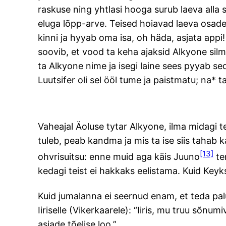
raskuse ning yhtlasi hooga surub laeva alla 
eluga lõpp-arve. Teised hoiavad laeva osadest
kinni ja hyyab oma isa, oh häda, asjata appi
soovib, et vood ta keha ajaksid Alkyone silm
ta Alkyone nime ja isegi laine sees pyyab 
Luutsifer oli sel ööl tume ja paistmatu; na* 
Vaheajal Äoluse tytar Alkyone, ilma midagi te
tuleb, peab kandma ja mis ta ise siis tahab ka
[13]
ohvrisuitsu: enne muid aga käis Juuno
tem
kedagi teist ei hakkaks eelistama. Kuid Keyksi
Kuid jumalanna ei seernud enam, et teda pa
Iiriselle (Vikerkaarele): “Iiris, mu truu sõnum
asjade tõelise loo.”