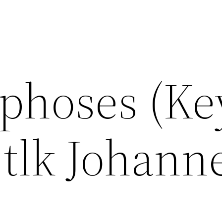
hoses (Key
 tlk Johann