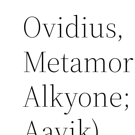
Ovidius,
Metamorp
Alkyone;
Aavik)