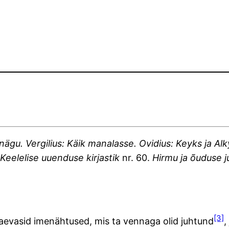
nägu. Vergilius: Käik manalasse. Ovidius: Keyks ja Al
.
Keelelise uuenduse kirjastik
nr. 60.
Hirmu ja õuduse j
[3]
vaevasid imenähtused, mis ta vennaga olid juhtund
,