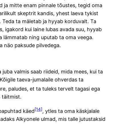
tud ja mitte enam pinnale tõustes, tegid oma
likult skeptrit kandis, yhest laeva tykist
. Teda ta mäletab ja hyyab korduvalt. Ta
s, igakord kui laine lubas avada suu, hyyab
 ja lämmatab ning uputab ta oma veega.
oma näo paksude pilvedega.
 juba valmis saab riideid, mida mees, kui ta
. Kõigile taeva-jumalaile ohverdas ta
e, paludes, et ta tuleks tervelt tagasi ega
 täitmist.
[14]
ebapuhtad käed
, ytles ta oma käskjalale
 saadaks Alkyonele ulmad, mis talle jutustaksid