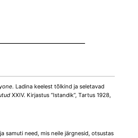
kyone.
Ladina keelest tõlkind ja seletavad
utud
XXIV. Kirjastus “Istandik”, Tartus 1928,
 ja samuti need, mis neile järgnesid, otsustas