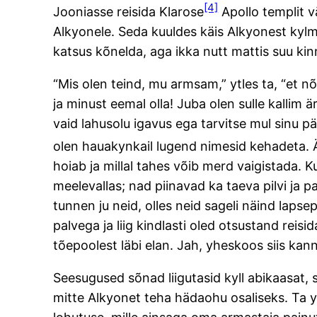
[4]
Jooniasse reisida Klarose
Apollo templit v
Alkyonele. Seda kuuldes käis Alkyonest kylm
katsus kõnelda, aga ikka nutt mattis suu ki
“Mis olen teind, mu armsam,” ytles ta, “et 
ja minust eemal olla! Juba olen sulle kallim 
vaid lahusolu igavus ega tarvitse mul sinu pär
olen hauakynkail lugend nimesid kehadeta. Är
hoiab ja millal tahes võib merd vaigistada. K
meelevallas; nad piinavad ka taeva pilvi j
tunnen ju neid, olles neid sageli näind lap
palvega ja liig kindlasti oled otsustand reis
tõepoolest läbi elan. Jah, yheskoos siis k
Seesugused sõnad liigutasid kyll abikaasat,
mitte Alkyonet teha hädaohu osaliseks. Ta ytl