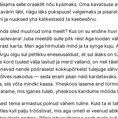
äisama selle oraaklilt nõu kysimaks. Oma kavatsuse a
avärin läbi, nägu läks pukspuust valgemaks ja pisarat
nni ja nuuksed yha katkestasid ta kaebesõnu.
nõnda oled muutnud oma meelt? Kus on su endine huvi 
äraolevana! Juba meeldib sulle pitk reis! Aga loodan v
ast karta. Meri aga hirmutab mind ja ta synge kuju. All
gu olgu sul petlikku eneseusaldust, et sul äiaks on t
ui kord tuuled välja lastud ja merd valland, on neil tä
a panevad nende pööraseist kokkupõrkeist tulejuge sä
sepõlves isakodus — seda enam pean neid kardetavaks. 
ida, siis võta mindki kaasa. Yheskoos laseme end tormi
annatame, mis iganes tuleb, yheskoos kandume mööda l
 sest tema armastus polnud vähem tuline. Kuid ta ei t
es kyll palju trööstivat, mis aga ometi ei veenud abika