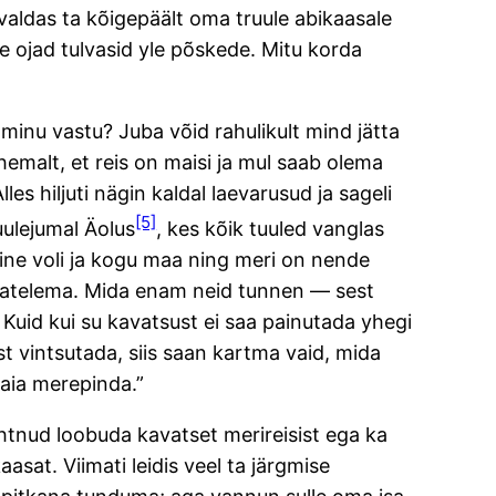
valdas ta kõigepäält oma truule abikaasale
e ojad tulvasid yle põskede. Mitu korda
minu vastu? Juba võid rahulikult mind jätta
ähemalt, et reis on maisi ja mul saab olema
es hiljuti nägin kaldal laevarusud ja sageli
[5]
uulejumal Äolus
, kes kõik tuuled vanglas
ieline voli ja kogu maa ning meri on nende
hvatelema. Mida enam neid tunnen — sest
Kuid kui su kavatsust ei saa painutada yhegi
st vintsutada, siis saan kartma vaid, mida
aia merepinda.”
ahtnud loobuda kavatset merireisist ega ka
asat. Viimati leidis veel ta järgmise