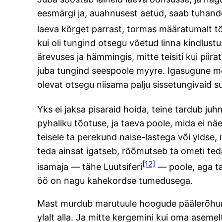
eesmärgi ja, auahnusest aetud, saab tuhande
laeva kõrget parrast, tormas määratumalt 
kui oli tungind otsegu võetud linna kindlustu
ärevuses ja hämmingis, mitte teisiti kui piir
juba tungind seespoole myyre. Igasugune me
olevat otsegu niisama palju sissetungivaid s
Yks ei jaksa pisaraid hoida, teine tardub j
pyhaliku tõotuse, ja taeva poole, mida ei näe
teisele ta perekund naise-lastega või yldse, m
teda ainsat igatseb, rõõmutseb ta ometi te
[12]
isamaja — tähe Luutsiferi
— poole, aga ta 
öö on nagu kahekordse tumedusega.
Mast murdub marutuule hoogude päälerõhumis
ylalt alla. Ja mitte kergemini kui oma asemel