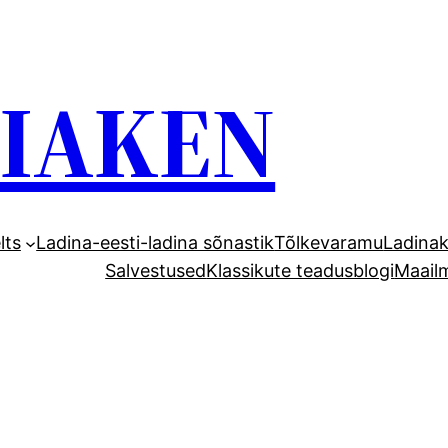
GIAKEN
lts
Ladina-eesti-ladina sõnastik
Tõlkevaramu
Ladinak
Salvestused
Klassikute teadusblogi
Maail