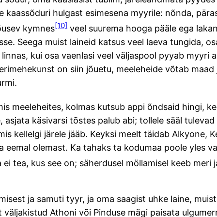
 kaassõduri hulgast esimesena myyrile: nõnda, pärast
[10]
tõusev kymnes
veel suurema hooga pääle ega lakand
sse. Seega muist laineid katsus veel laeva tungida, os
at linnas, kui osa vaenlasi veel väljaspool pyyab myyri
rimehekunst on siin jõuetu, meeleheide võtab maad ja
urmi.
uhmis meeleheites, kolmas kutsub appi õndsaid hingi, 
, asjata käsivarsi tõstes palub abi; tollele sääl tule
is kellelgi järele jääb. Keyksi meelt täidab Alkyone, K
da eemal olemast. Ka tahaks ta kodumaa poole yles v
ei tea, kus see on; säherdusel möllamisel keeb meri j
est ja samuti tyyr, ja oma saagist uhke laine, muist
t väljakistud Athoni või Pinduse mägi paisata ulgumerre