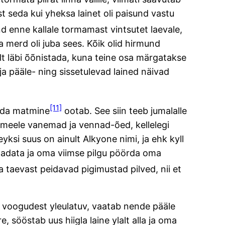
 seda kui yheksa lainet oli paisund vastu
 enne kallale tormamast vintsutet laevale,
a merd oli juba sees. Kõik olid hirmund
 alt läbi õõnistada, kuna teine osa märgatakse
 pääle- ning sissetulevad lained näivad
[11]
keda matmine
ootab. See siin teeb jumalalle
vad meele vanemad ja vennad-õed, kellelegi
eyksi suus on ainult Alkyone nimi, ja ehk kyll
aadata ja oma viimse pilgu pöörda oma
a taevast peidavad pigimustad pilved, nii et
 voogudest yleulatuv, vaatab nende pääle
, sööstab uus hiigla laine ylalt alla ja oma