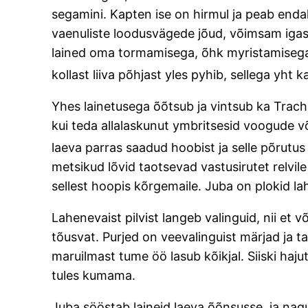
segamini. Kapten ise on hirmul ja peab endal
vaenuliste loodusvägede jõud, võimsam igast
lained oma tormamisega, õhk myristamisega. 
kollast liiva põhjast yles pyhib, sellega yht
Yhes lainetusega õõtsub ja vintsub ka Trachi
kui teda allalaskunut ymbritsesid voogude võ
laeva parras saadud hoobist ja selle põrutu
metsikud lõvid taotsevad vastusirutet relvile
sellest hoopis kõrgemaile. Juba on plokid 
Lahenevaist pilvist langeb valinguid, nii et 
tõusvat. Purjed on veevalinguist märjad ja
maruilmast tume öö lasub kõikjal. Siiski haj
tules kumama.
Juba sööstab laineid laeva õõnsusse, ja nagu