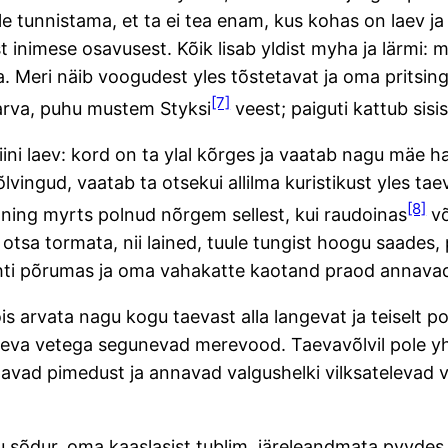
e tunnistama, et ta ei tea enam, kus kohas on laev ja 
 inimese osavusest. Kõik lisab yldist myha ja lärmi:
Meri näib voogudest yles tõstetavat ja oma pritsingu
[7]
 karva, puhu mustem Styksi
veest; paiguti kattub sis
ini laev: kord on ta ylal kõrges ja vaatab nagu mäe ha
lvingud, vaatab ta otsekui allilma kuristikust yles ta
[8]
s ning myrts polnud nõrgem sellest, kui raudoinas
võ
 otsa tormata, nii lained, tuule tungist hoogu saades,
lahti põrumas ja oma vahakatte kaotand praod annavad
võis arvata nagu kogu taevast alla langevat ja teiselt
 taeva vetega segunevad merevood. Taevavõlvil pole y
utavad pimedust ja annavad valgushelki vilksatelevad 
 sõdur, oma kaaslasist tublim, järeleandmata pyydes to