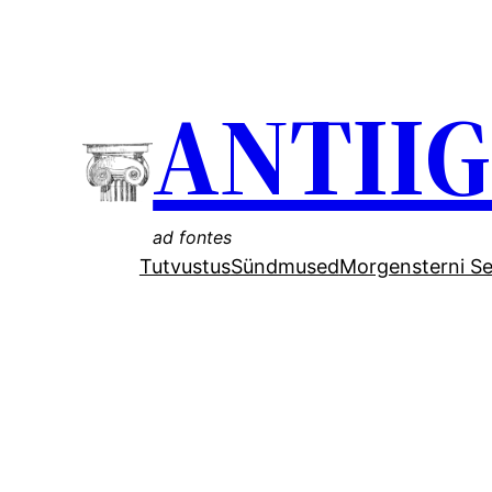
Liigu
sisu
ANTII
juurde
ad fontes
Tutvustus
Sündmused
Morgensterni Se