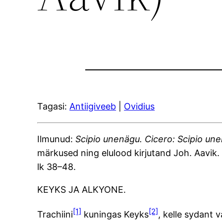
Tagasi:
Antiigiveeb
|
Ovidius
Ilmunud:
Scipio unenägu. Cicero: Scipio une
märkused ning elulood kirjutand Joh. Aavik
lk 38–48.
KEYKS JA ALKYONE.
[1]
[2]
Trachiini
kuningas Keyks
, kelle sydant 