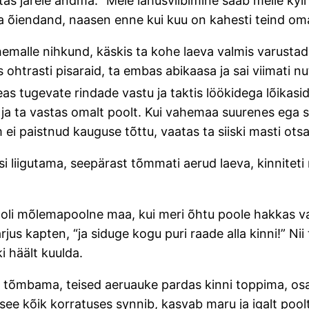
tas järele andma: “Meie lahusviibimine saab meile kyl
asja õiendand, naasen enne kui kuu on kahesti teind om
ähemalle nihkund, käskis ta kohe laeva valmis varustad
ohtrasti pisaraid, ta embas abikaasa ja sai viimati nut
as tugevate rindade vastu ja taktis löökidega lõikasid
, ja ta vastas omalt poolt. Kui vahemaa suurenes ega
ei paistnud kauguse tõttu, vaatas ta siiski masti otsa
si liigutama, seepärast tõmmati aerud laeva, kinniteti
 oli mõlemapoolne maa, kui meri õhtu poole hakkas v
 kapten, “ja siduge kogu puri raade alla kinni!” Nii ta
i häält kuulda.
isse tõmbama, teised aeruauke pardas kinni toppima, 
see kõik korratuses synnib, kasvab maru ja igalt pool