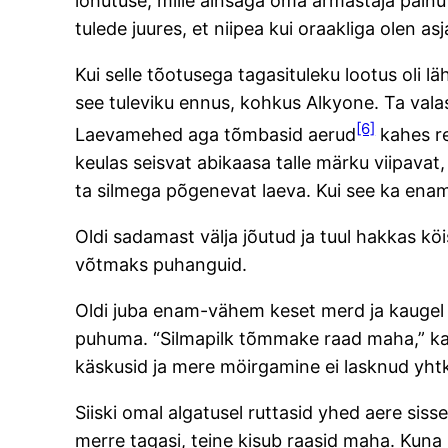
lohutuse, mille ainsaga oma armastaja painu
tulede juures, et niipea kui oraakliga olen 
Kui selle tõotusega tagasituleku lootus oli l
see tuleviku ennus, kohkus Alkyone. Ta valas 
[6]
Laevamehed aga tõmbasid aerud
kahes re
keulas seisvat abikaasa talle märku viipavat
ta silmega põgenevat laeva. Kui see ka enam 
Oldi sadamast välja jõutud ja tuul hakkas köi
võtmaks puhanguid.
Oldi juba enam-vähem keset merd ja kaugel
puhuma. “Silmapilk tõmmake raad maha,” karjus
käskusid ja mere möirgamine ei lasknud yhtk
Siiski omal algatusel ruttasid yhed aere s
merre tagasi, teine kisub raasid maha. Kuna 