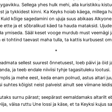
sygavikku. Sellega yhes hulk mehi, alla kuristikku kis
 ja tykkidest kinni. Ka Keyks hoiab käega, millega hari
! Kuid kõige sagedamini on ujuja suus abikaas Alkyone
e ette ja et sõbralikud käed ta hauda mataksid. Ujude
seda ymiseda. Sääl keset vooge murdub must veemägi
ta ei tohtind taevast maha tulla, ta kattis kurbusest 
*
admata sellest suurest õnnetusest, loeb päivi ja öid ja
nda, ja teeb endale niiviisi tyhje tagasituleku lootusi
plis ja mehe eest, keda enam polnud, astus altari juur
 suhtes kõigist neist palveist ainult see viimane leidis
lutaks surnu pärast; seepärast eemaldamaks altarilt 
iviija, väisa ruttu Une lossi ja käse, et ta Keyksi kujus