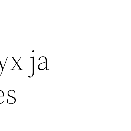
x ja
es