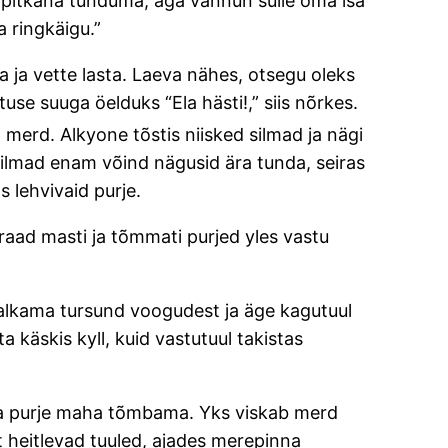
l pitkana tunduma; aga vannun sulle oma isa
a ringkäigu.”
a ja vette lasta. Laeva nähes, otsegu oleks
use suuga öelduks “Ela hästi!,” siis nõrkes.
 merd. Alkyone tõstis niisked silmad ja nägi
 silmad enam võind nägusid ära tunda, seiras
s lehvivaid purje.
 raad masti ja tõmmati purjed yles vastu
alkama tursund voogudest ja äge kagutuul
 käskis kyll, kuid vastutuul takistas
osa purje maha tõmbama. Yks viskab merd
t heitlevad tuuled, ajades merepinna