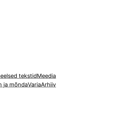
eelsed tekstid
Meedia
m ja mõnda
Varia
Arhiiv