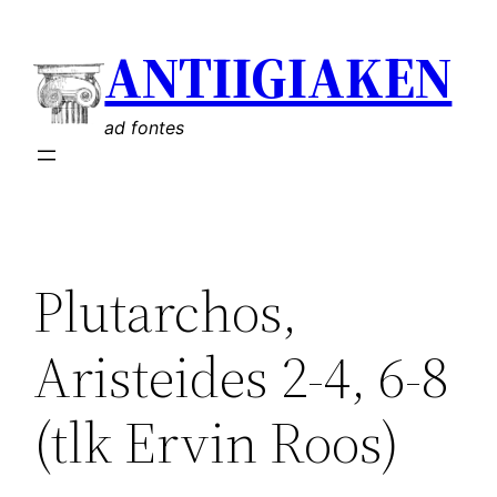
Liigu
ANTIIGIAKEN
sisu
juurde
ad fontes
Plutarchos,
Aristeides 2-4, 6-8
(tlk Ervin Roos)