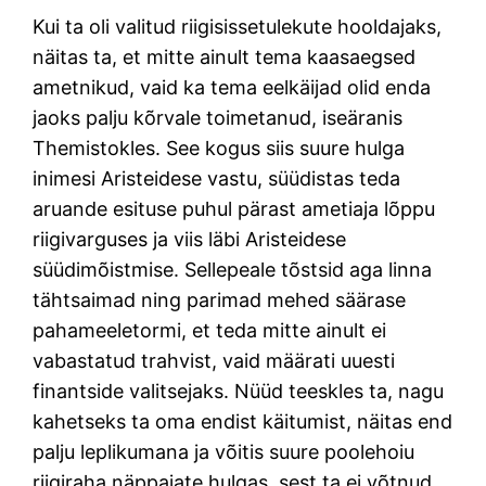
Kui ta oli valitud riigisissetulekute hooldajaks,
näitas ta, et mitte ainult tema kaasaegsed
ametnikud, vaid ka tema eelkäijad olid enda
jaoks palju kõrvale toimetanud, iseäranis
Themistokles. See kogus siis suure hulga
inimesi Aristeidese vastu, süüdistas teda
aruande esituse puhul pärast ametiaja lõppu
riigivarguses ja viis läbi Aristeidese
süüdimõistmise. Sellepeale tõstsid aga linna
tähtsaimad ning parimad mehed säärase
pahameeletormi, et teda mitte ainult ei
vabastatud trahvist, vaid määrati uuesti
finantside valitsejaks. Nüüd teeskles ta, nagu
kahetseks ta oma endist käitumist, näitas end
palju leplikumana ja võitis suure poolehoiu
riigiraha näppajate hulgas, sest ta ei võtnud