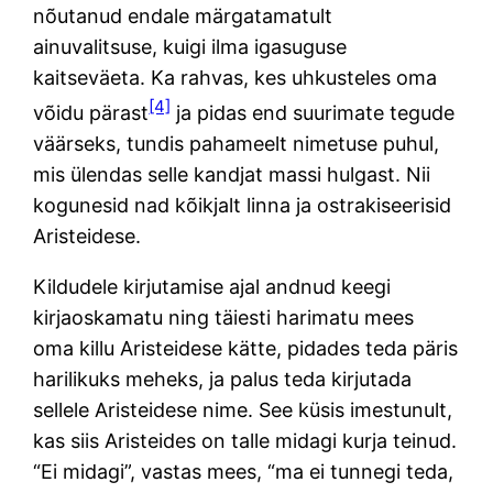
nõutanud endale märgatamatult
ainuvalitsuse, kuigi ilma igasuguse
kaitseväeta. Ka rahvas, kes uhkusteles oma
[4]
võidu pärast
ja pidas end suurimate tegude
väärseks, tundis pahameelt nimetuse puhul,
mis ülendas selle kandjat massi hulgast. Nii
kogunesid nad kõikjalt linna ja ostrakiseerisid
Aristeidese.
Kildudele kirjutamise ajal andnud keegi
kirjaoskamatu ning täiesti harimatu mees
oma killu Aristeidese kätte, pidades teda päris
harilikuks meheks, ja palus teda kirjutada
sellele Aristeidese nime. See küsis imestunult,
kas siis Aristeides on talle midagi kurja teinud.
“Ei midagi”, vastas mees, “ma ei tunnegi teda,