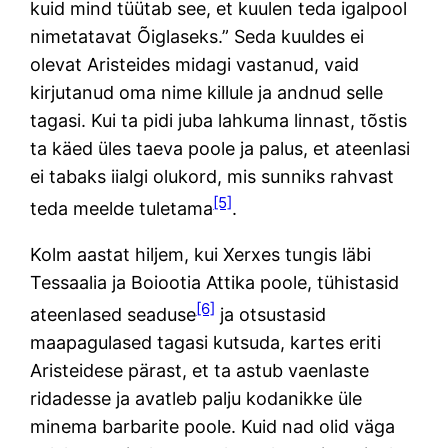
kuid mind tüütab see, et kuulen teda igalpool
nimetatavat Õiglaseks.” Seda kuuldes ei
olevat Aristeides midagi vastanud, vaid
kirjutanud oma nime killule ja andnud selle
tagasi. Kui ta pidi juba lahkuma linnast, tõstis
ta käed üles taeva poole ja palus, et ateenlasi
ei tabaks iialgi olukord, mis sunniks rahvast
[5]
teda meelde tuletama
.
Kolm aastat hiljem, kui Xerxes tungis läbi
Tessaalia ja Boiootia Attika poole, tühistasid
[6]
ateenlased seaduse
ja otsustasid
maapagulased tagasi kutsuda, kartes eriti
Aristeidese pärast, et ta astub vaenlaste
ridadesse ja avatleb palju kodanikke üle
minema barbarite poole. Kuid nad olid väga