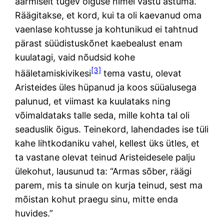
äärmiselt tugev õiguse nimel vastu astuma.
Räägitakse, et kord, kui ta oli kaevanud oma
vaenlase kohtusse ja kohtunikud ei tahtnud
pärast süüdistuskõnet kaebealust enam
kuulatagi, vaid nõudsid kohe
[3]
hääletamiskivikesi
tema vastu, olevat
Aristeides üles hüpanud ja koos süüalusega
palunud, et viimast ka kuulataks ning
võimaldataks talle seda, mille kohta tal oli
seaduslik õigus. Teinekord, lahendades ise tüli
kahe lihtkodaniku vahel, kellest üks ütles, et
ta vastane olevat teinud Aristeidesele palju
ülekohut, lausunud ta: “Armas sõber, räägi
parem, mis ta sinule on kurja teinud, sest ma
mõistan kohut praegu sinu, mitte enda
huvides.”