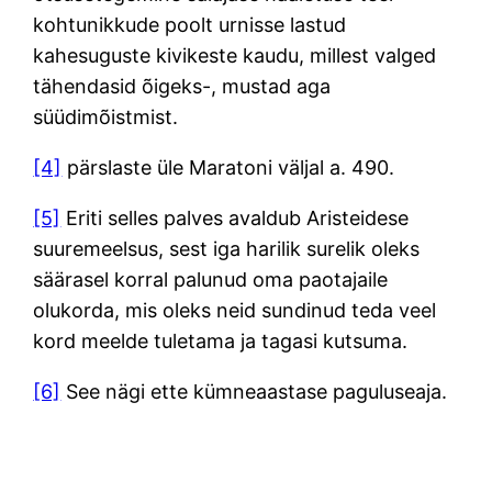
kohtunikkude poolt urnisse lastud
kahesuguste kivikeste kaudu, millest valged
tähendasid õigeks-, mustad aga
süüdimõistmist.
[4]
pärslaste üle Maratoni väljal a. 490.
[5]
Eriti selles palves avaldub Aristeidese
suuremeelsus, sest iga harilik surelik oleks
säärasel korral palunud oma paotajaile
olukorda, mis oleks neid sundinud teda veel
kord meelde tuletama ja tagasi kutsuma.
[6]
See nägi ette kümneaastase paguluseaja.