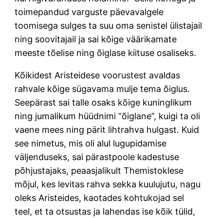
toimepandud varguste päevavalgele
toomisega sulges ta suu oma senistel ülistajail
ning soovitajail ja sai kõige väärikamate
meeste tõelise ning õiglase kiituse osaliseks.
Kõikidest Aristeidese voorustest avaldas
rahvale kõige sügavama mulje tema õiglus.
Seepärast sai talle osaks kõige kuninglikum
ning jumalikum hüüdnimi “õiglane”, kuigi ta oli
vaene mees ning pärit lihtrahva hulgast. Kuid
see nimetus, mis oli alul lugupidamise
väljenduseks, sai pärastpoole kadestuse
põhjustajaks, peaasjalikult Themistoklese
mõjul, kes levitas rahva sekka kuulujutu, nagu
oleks Aristeides, kaotades kohtukojad sel
teel, et ta otsustas ja lahendas ise kõik tülid,