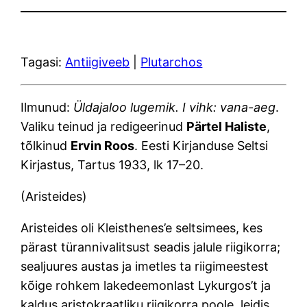
Tagasi:
Antiigiveeb
|
Plutarchos
Ilmunud:
Üldajaloo lugemik. I vihk: vana-aeg
.
Valiku teinud ja redigeerinud
Pärtel Haliste
,
tõlkinud
Ervin Roos
. Eesti Kirjanduse Seltsi
Kirjastus, Tartus 1933, lk 17–20.
(Aristeides)
Aristeides oli Kleisthenes’e seltsimees, kes
pärast türannivalitsust seadis jalule riigikorra;
sealjuures austas ja imetles ta riigimeestest
kõige rohkem lakedeemonlast Lykurgos’t ja
kaldus aristokraatliku riigikorra poole, leidis