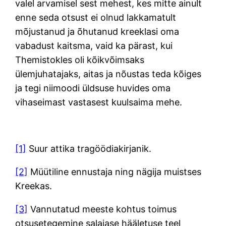
valel arvamisel sest mehest, kes mitte ainult
enne seda otsust ei olnud lakkamatult
mõjustanud ja õhutanud kreeklasi oma
vabadust kaitsma, vaid ka pärast, kui
Themistokles oli kõikvõimsaks
ülemjuhatajaks, aitas ja nõustas teda kõiges
ja tegi niimoodi üldsuse huvides oma
vihaseimast vastasest kuulsaima mehe.
[1]
Suur attika tragöödiakirjanik.
[2]
Müütiline ennustaja ning nägija muistses
Kreekas.
[3]
Vannutatud meeste kohtus toimus
otsusetegemine salajase hääletuse teel