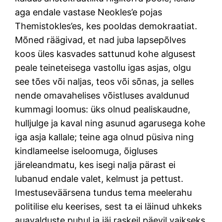
aga endale vastase Neokles’e pojas
Themistokles’es, kes pooldas demokraatiat.
Mõned räägivad, et nad juba lapsepõlves
koos üles kasvades sattunud kohe algusest
peale teineteisega vastollu igas asjas, olgu
see tões või naljas, teos või sõnas, ja selles
nende omavahelises võistluses avaldunud
kummagi loomus: üks olnud pealiskaudne,
hulljulge ja kaval ning asunud agarusega kohe
iga asja kallale; teine aga olnud püsiva ning
kindlameelse iseloomuga, õigluses
järeleandmatu, kes isegi nalja pärast ei
lubanud endale valet, kelmust ja pettust.
Imestuseväärsena tundus tema meelerahu
politilise elu keerises, sest ta ei läinud uhkeks
auavalduste puhul ja jäi raskeil päevil vaikseks