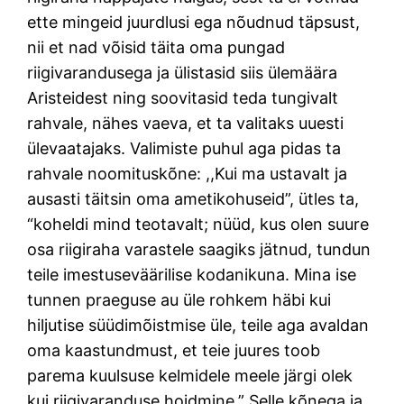
ette mingeid juurdlusi ega nõudnud täpsust,
nii et nad võisid täita oma pungad
riigivarandusega ja ülistasid siis ülemäära
Aristeidest ning soovitasid teda tungivalt
rahvale, nähes vaeva, et ta valitaks uuesti
ülevaatajaks. Valimiste puhul aga pidas ta
rahvale noomituskõne: ,,Kui ma ustavalt ja
ausasti täitsin oma ametikohuseid”, ütles ta,
“koheldi mind teotavalt; nüüd, kus olen suure
osa riigiraha varastele saagiks jätnud, tundun
teile imestuseväärilise kodanikuna. Mina ise
tunnen praeguse au üle rohkem häbi kui
hiljutise süüdimõistmise üle, teile aga avaldan
oma kaastundmust, et teie juures toob
parema kuulsuse kelmidele meele järgi olek
kui riigivaranduse hoidmine.” Selle kõnega ja