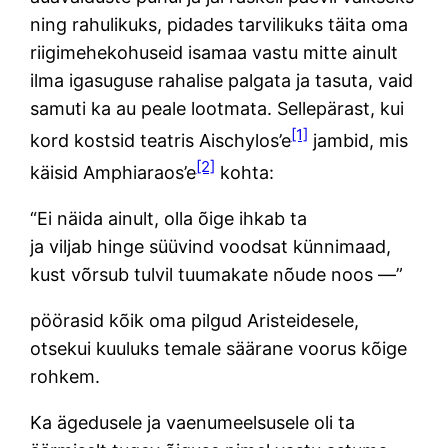
ning rahulikuks, pidades tarvilikuks täita oma
riigimehekohuseid isamaa vastu mitte ainult
ilma igasuguse rahalise palgata ja tasuta, vaid
samuti ka au peale lootmata. Sellepärast, kui
[1]
kord kostsid teatris Aischylos’e
jambid, mis
[2]
käisid Amphiaraos’e
kohta:
“Ei näida ainult, olla õige ihkab ta
ja viljab hinge süüvind voodsat künnimaad,
kust võrsub tulvil tuumakate nõude noos —”
pöörasid kõik oma pilgud Aristeidesele,
otsekui kuuluks temale säärane voorus kõige
rohkem.
Ka ägedusele ja vaenumeelsusele oli ta