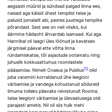
aegsasti müürid ja sündsad paigad linna ees,
naised aga käisid ühest templist teise ja
palusid jumalailt abi, pestes juustega templite
põrandaid. Sest see on neil viisiks, kui
äärmine hädaoht ähvardab isamaad. Kui aga
Hannibal oli laagri üles löönud ja kavatses
järgmisel päeval ette võtta linna
ründamiskatse, tõi asjaolude ootamatu ning
juhuslik kokkusattumus roomlastele
[1]
pääsemise. Nimelt Cnaeus ja Publius
olid
juba varemini korraldanud ühe leegioni
värbamise ja vandega kohustanud sõdureid
ilmuma tolleks päevaks relvistunult Rooma;
teise leegioni värbamise ja ülevaatusega oldi
parajasti ametis. Nii oli siis hulk mehi