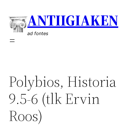
Liigu
ANTIIGIAKEN
sisu
juurde
ad fontes
Polybios, Historia
9.5-6 (tlk Ervin
Roos)