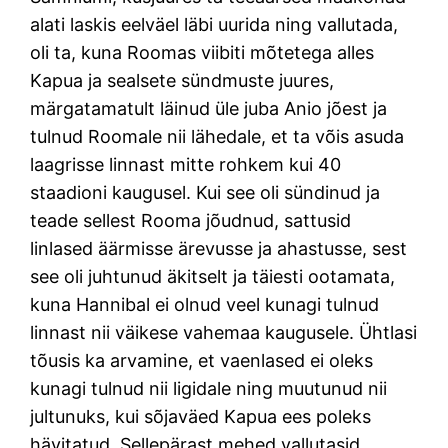
alati laskis eelväel läbi uurida ning vallutada,
oli ta, kuna Roomas viibiti mõtetega alles
Kapua ja sealsete sündmuste juures,
märgatamatult läinud üle juba Anio jõest ja
tulnud Roomale nii lähedale, et ta võis asuda
laagrisse linnast mitte rohkem kui 40
staadioni kaugusel. Kui see oli sündinud ja
teade sellest Rooma jõudnud, sattusid
linlased äärmisse ärevusse ja ahastusse, sest
see oli juhtunud äkitselt ja täiesti ootamata,
kuna Hannibal ei olnud veel kunagi tulnud
linnast nii väikese vahemaa kaugusele. Ühtlasi
tõusis ka arvamine, et vaenlased ei oleks
kunagi tulnud nii ligidale ning muutunud nii
jultunuks, kui sõjaväed Kapua ees poleks
hävitatud. Sellepärast mehed vallutasid