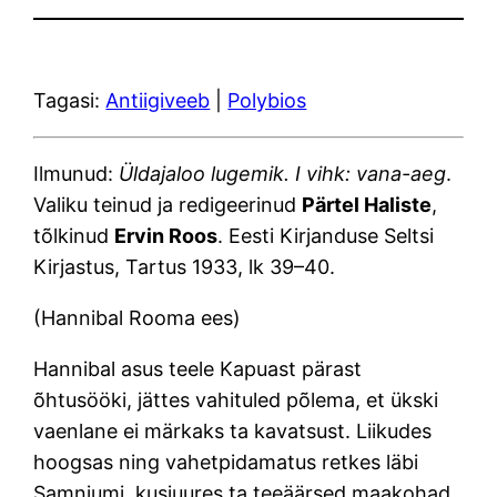
Tagasi:
Antiigiveeb
|
Polybios
Ilmunud:
Üldajaloo lugemik. I vihk: vana-aeg
.
Valiku teinud ja redigeerinud
Pärtel Haliste
,
tõlkinud
Ervin Roos
. Eesti Kirjanduse Seltsi
Kirjastus, Tartus 1933, lk 39–40.
(Hannibal Rooma ees)
Hannibal asus teele Kapuast pärast
õhtusööki, jättes vahituled põlema, et ükski
vaenlane ei märkaks ta kavatsust. Liikudes
hoogsas ning vahetpidamatus retkes läbi
Samniumi, kusjuures ta teeäärsed maakohad