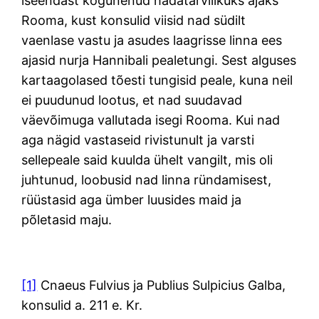
iseendast kogunenud hädatarvilikuks ajaks
Rooma, kust konsulid viisid nad südilt
vaenlase vastu ja asudes laagrisse linna ees
ajasid nurja Hannibali pealetungi. Sest alguses
kartaagolased tõesti tungisid peale, kuna neil
ei puudunud lootus, et nad suudavad
väevõimuga vallutada isegi Rooma. Kui nad
aga nägid vastaseid rivistunult ja varsti
sellepeale said kuulda ühelt vangilt, mis oli
juhtunud, loobusid nad linna ründamisest,
rüüstasid aga ümber luusides maid ja
põletasid maju.
[1]
Cnaeus Fulvius ja Publius Sulpicius Galba,
konsulid a. 211 e. Kr.