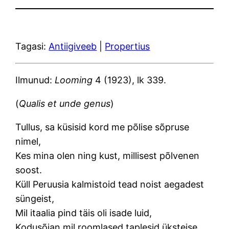
Tagasi:
Antiigiveeb
|
Propertius
Ilmunud:
Looming
4 (1923), lk 339.
(
Qualis et unde genus
)
Tullus, sa küsisid kord me põlise sõpruse
nimel,
Kes mina olen ning kust, millisest põlvenen
soost.
Küll Peruusia kalmistoid tead noist aegadest
süngeist,
Mil itaalia pind täis oli isade luid,
Kodusõjan mil roomlased taplesid üksteise