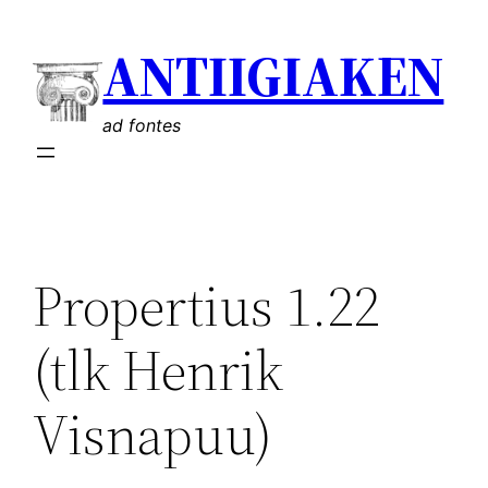
Liigu
ANTIIGIAKEN
sisu
juurde
ad fontes
Propertius 1.22
(tlk Henrik
Visnapuu)