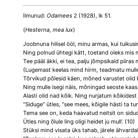
Ilmunud:
Odamees
2 (1928), lk 51.
(
Hesterna, mea lux
)
Joobnuna hilisel ööl, minu armas, kui tuikusin
Ning polnud ühtegi kätt, toetand oleks mis 
Tee pääl äkki, ei tea, palju jõmpsikaid piira
(Lugemast keelas mind hirm, teadmatu mulle
Tõrvikud põlesid käen, mõned varustet olid k
Ning mulle isegi näis, mõningad seoste kaas
Alasti olid nad kõik. Ning nurjatum kõikides
“Siduge” ütles, “see mees, kõigile hästi ta tu
Tema see on, keda haavatud neitsit on sidu
Ütles ning õlule ling oligi heidet ju mull’. (10)
Stüksi mind visata üks tahab, järele ähvarda