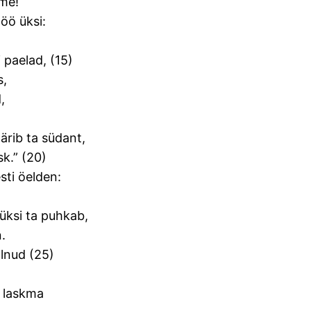
 me!
öö üksi:
 paelad, (15)
s,
,
ärib ta südant,
k.” (20)
sti öelden:
üksi ta puhkab,
.
olnud (25)
a laskma