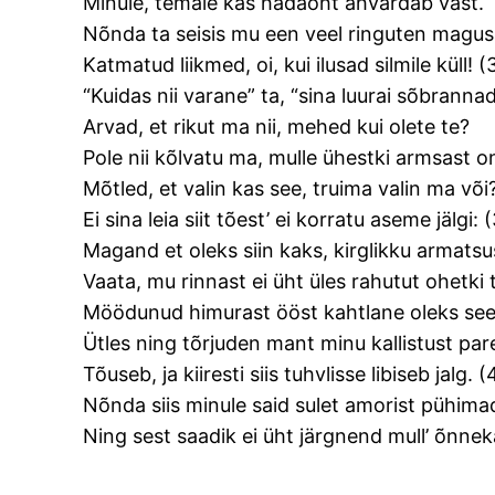
Minule, temale kas hädaoht ähvardab vast.
Nõnda ta seisis mu een veel ringuten magusa
Katmatud liikmed, oi, kui ilusad silmile küll! (
“Kuidas nii varane” ta, “sina luurai sõbrannad
Arvad, et rikut ma nii, mehed kui olete te?
Pole nii kõlvatu ma, mulle ühestki armsast on 
Mõtled, et valin kas see, truima valin ma või
Ei sina leia siit tõest’ ei korratu aseme jälgi: 
Magand et oleks siin kaks, kirglikku armatsu
Vaata, mu rinnast ei üht üles rahutut ohetki 
Möödunud himurast ööst kahtlane oleks see
Ütles ning tõrjuden mant minu kallistust p
Tõuseb, ja kiiresti siis tuhvlisse libiseb jalg. (
Nõnda siis minule said sulet amorist pühima
Ning sest saadik ei üht järgnend mull’ õnnek