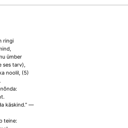
 ringi
mind,
s mu ümber
 ses tarv),
a noolil, (5)
.
t nõnda:
nt.
da käskind.” —
b teine: