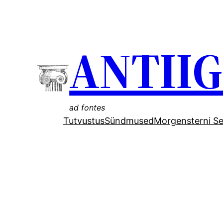
Liigu
sisu
ANTII
juurde
ad fontes
Tutvustus
Sündmused
Morgensterni Se