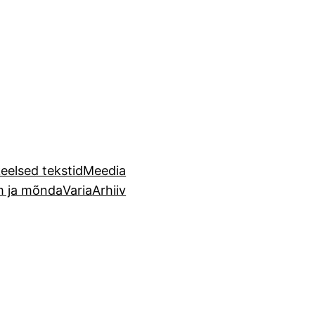
eelsed tekstid
Meedia
m ja mõnda
Varia
Arhiiv