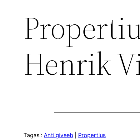
Propertiu
Henrik V
Tagasi:
Antiigiveeb
|
Propertius