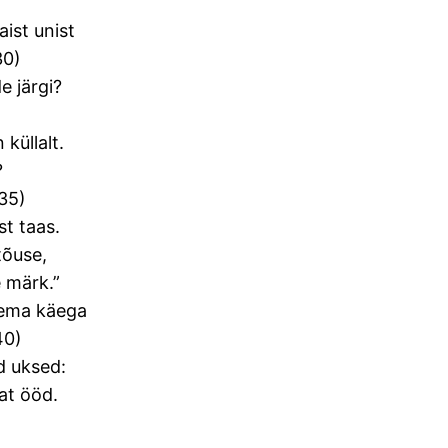
ist unist
30)
e järgi?
küllalt.
?
(35)
st taas.
tõuse,
 märk.”
arema käega
40)
d uksed:
at ööd.