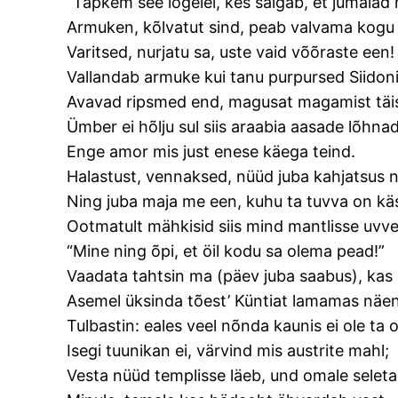
“Tapkem see logelei, kes salgab, et jumalad
Armuken, kõlvatut sind, peab valvama kogu 
Varitsed, nurjatu sa, uste vaid võõraste een!
Vallandab armuke kui tanu purpursed Siidoni
Avavad ripsmed end, magusat magamist täi
Ümber ei hõlju sul siis araabia aasade lõhnad
Enge amor mis just enese käega teind.
Halastust, vennaksed, nüüd juba kahjatsus n
Ning juba maja me een, kuhu ta tuvva on käs
Ootmatult mähkisid siis mind mantlisse uvve
“Mine ning õpi, et öil kodu sa olema pead!”
Vaadata tahtsin ma (päev juba saabus), kas 
Asemel üksinda tõest’ Küntiat lamamas näen
Tulbastin: eales veel nõnda kaunis ei ole ta 
Isegi tuunikan ei, värvind mis austrite mahl;
Vesta nüüd templisse läeb, und omale selet