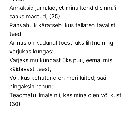
Annaksid jumalad, et minu kondid sinna’i
saaks maetud, (25)
Rahvahulk käratseb, kus tallaten tavalist
teed,
Armas on kadunul tõest’ üks lihtne ning
varjukas küngas:
Varjaks mu küngast üks puu, eemal mis
käidavast teest,
Või, kus kohutand on meri luited; sääl
hingaksin rahun;
Teadmatu ilmale nii, kes mina olen või kust.
(30)