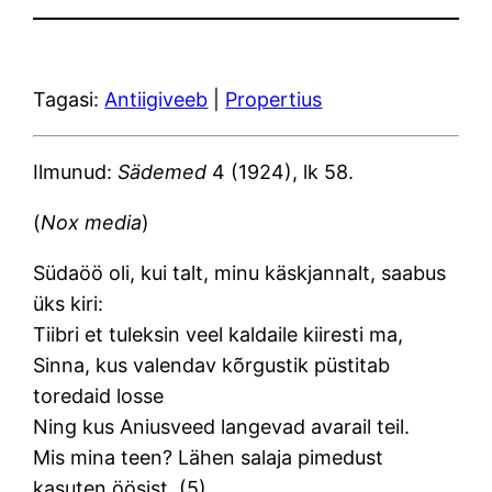
Tagasi:
Antiigiveeb
|
Propertius
Ilmunud:
Sädemed
4 (1924), lk 58.
(
Nox media
)
Südaöö oli, kui talt, minu käskjannalt, saabus
üks kiri:
Tiibri et tuleksin veel kaldaile kiiresti ma,
Sinna, kus valendav kõrgustik püstitab
toredaid losse
Ning kus Aniusveed langevad avarail teil.
Mis mina teen? Lähen salaja pimedust
kasuten öösist, (5)