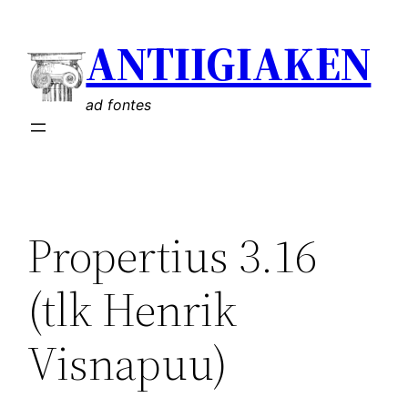
Liigu
ANTIIGIAKEN
sisu
juurde
ad fontes
Propertius 3.16
(tlk Henrik
Visnapuu)