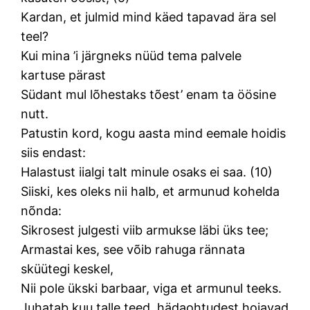
Kardan, et julmid mind käed tapavad ära sel
teel?
Kui mina ’i järgneks nüüd tema palvele
kartuse pärast
Südant mul lõhestaks tõest’ enam ta öösine
nutt.
Patustin kord, kogu aasta mind eemale hoidis
siis endast:
Halastust iialgi talt minule osaks ei saa. (10)
Siiski, kes oleks nii halb, et armunud kohelda
nõnda:
Sikrosest julgesti viib armukse läbi üks tee;
Armastai kes, see võib rahuga rännata
sküütegi keskel,
Nii pole ükski barbaar, viga et armunul teeks.
Juhatab kuu talle teed, hädaohtudest hoiavad