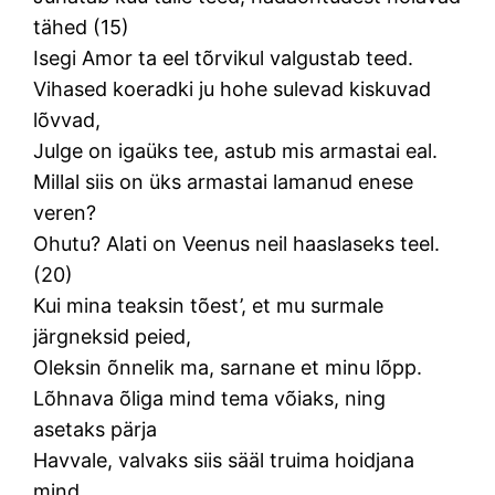
tähed (15)
Isegi Amor ta eel tõrvikul valgustab teed.
Vihased koeradki ju hohe sulevad kiskuvad
lõvvad,
Julge on igaüks tee, astub mis armastai eal.
Millal siis on üks armastai lamanud enese
veren?
Ohutu? Alati on Veenus neil haaslaseks teel.
(20)
Kui mina teaksin tõest’, et mu surmale
järgneksid peied,
Oleksin õnnelik ma, sarnane et minu lõpp.
Lõhnava õliga mind tema võiaks, ning
asetaks pärja
Havvale, valvaks siis sääl truima hoidjana
mind.