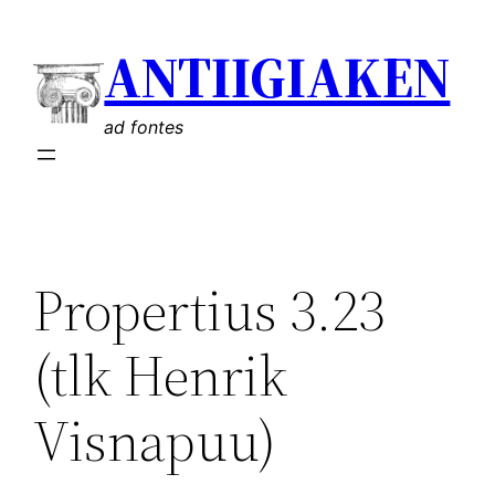
Liigu
ANTIIGIAKEN
sisu
juurde
ad fontes
Propertius 3.23
(tlk Henrik
Visnapuu)