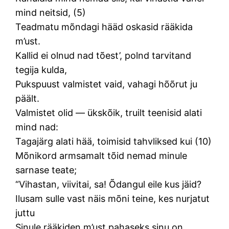
mind neitsid, (5)
Teadmatu mõndagi hääd oskasid rääkida
m’ust.
Kallid ei olnud nad tõest’, polnd tarvitand
tegija kulda,
Pukspuust valmistet vaid, vahagi hõõrut ju
päält.
Valmistet olid — ükskõik, truilt teenisid alati
mind nad:
Tagajärg alati hää, toimisid tahvliksed kui (10)
Mõnikord armsamalt tõid nemad minule
sarnase teate;
“Vihastan, viivitai, sa! Õdangul eile kus jäid?
Ilusam sulle vast näis mõni teine, kes nurjatut
juttu
Sinule rääkiden m’ust pahaseks sinu on