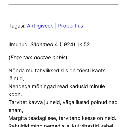
Tagasi:
Antiigiveeb
|
Propertius
Ilmunud:
Sädemed
4 (1924), lk 52.
(
Ergo tam doctae nobis
)
Nõnda mu tahvliksed siis on tõesti kaotsi
läinud,
Nendega mõningad read kadusid minule
koon.
Tarvitet kavva ju neid, väga ilusad polnud nad
enam,
Märgita teadagi see, tarvitand kesse on neid.
Rahuldid mind nemad siis, kui vihastid vahel