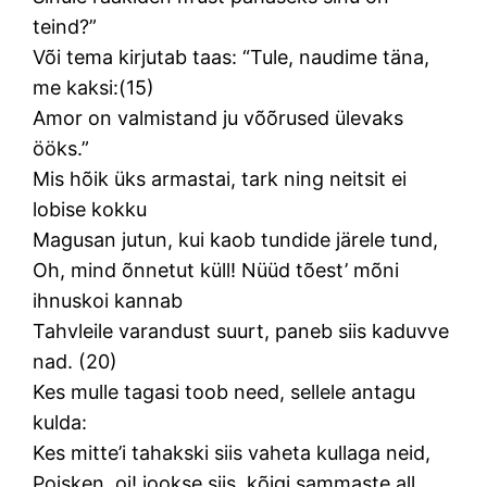
teind?”
Või tema kirjutab taas: “Tule, naudime täna,
me kaksi:(15)
Amor on valmistand ju võõrused ülevaks
ööks.”
Mis hõik üks armastai, tark ning neitsit ei
lobise kokku
Magusan jutun, kui kaob tundide järele tund,
Oh, mind õnnetut küll! Nüüd tõest’ mõni
ihnuskoi kannab
Tahvleile varandust suurt, paneb siis kaduvve
nad. (20)
Kes mulle tagasi toob need, sellele antagu
kulda:
Kes mitte’i tahakski siis vaheta kullaga neid,
Poisken, oi! jookse siis, kõigi sammaste all