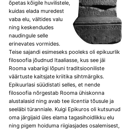
õpetas kõigile huvilistele,
kuidas elada muredest
vaba elu, vältides valu
ning keskendudes
naudingule selle
erinevates vormides.
Teise sajandi esimeseks pooleks oli epikuurlik
filosoofia jõudnud Itaaliasse, kus see jäi
Rooma vabariigi lõpuni traditsiooniliste
väärtuste kaitsjate kriitika sihtmärgiks.
Epikuurlasi süüdistati selles, et nende
filosoofia nõrgestab Rooma ühiskonna
alustalasid ning avab tee
licentia
tõusule ja
seeläbi türanniale. Kuigi Epikuros oli kutsunud
oma järgijaid üles elama tagasihoidlikku elu
ning pigem hoiduma riigiasjades osalemisest,