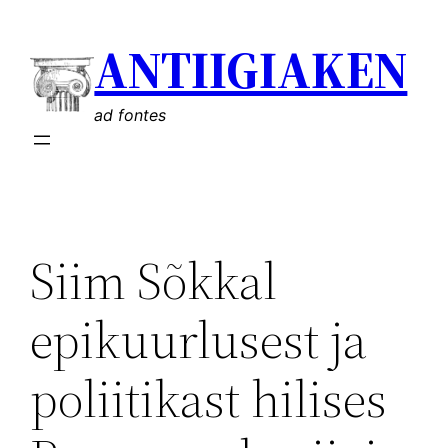
Liigu
ANTIIGIAKEN
sisu
juurde
ad fontes
Siim Sõkkal
epikuurlusest ja
poliitikast hilises