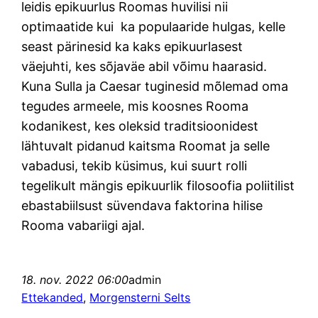
leidis epikuurlus Roomas huvilisi nii
optimaatide kui ka populaaride hulgas, kelle
seast pärinesid ka kaks epikuurlasest
väejuhti, kes sõjaväe abil võimu haarasid.
Kuna Sulla ja Caesar tuginesid mõlemad oma
tegudes armeele, mis koosnes Rooma
kodanikest, kes oleksid traditsioonidest
lähtuvalt pidanud kaitsma Roomat ja selle
vabadusi, tekib küsimus, kui suurt rolli
tegelikult mängis epikuurlik filosoofia poliitilist
ebastabiilsust süvendava faktorina hilise
Rooma vabariigi ajal.
18. nov. 2022 06:00
admin
Ettekanded
, 
Morgensterni Selts