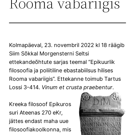
Rooma vabariigis
Kolmapäeval, 23. novembril 2022 kl 18 räägib
Siim Sõkkal Morgensterni Seltsi
ettekandeõhtute sarjas teemal “Epikuurlik
filosoofia ja poliitiline ebastabiilsus hilises
Rooma vabariigis”. Ettekanne toimub Tartus
Lossi 3-414.
Vinum et crusta praebentur
.
Kreeka filosoof Epikuros
suri Ateenas 270 eKr,
jättes endast maha uue
filosoofiakoolkonna, mis