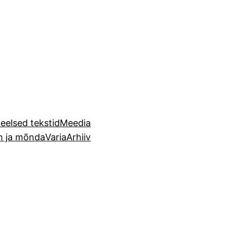
eelsed tekstid
Meedia
m ja mõnda
Varia
Arhiiv