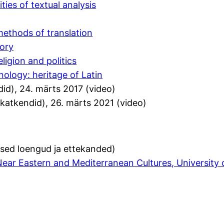
ties of textual analysis
methods of translation
tory
ligion and politics
nology: heritage of Latin
id), 24. märts 2017 (video)
katkendid), 26. märts 2021 (video)
ised loengud ja ettekanded)
ar Eastern and Mediterranean Cultures, University 