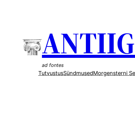
Liigu
sisu
ANTII
juurde
ad fontes
Tutvustus
Sündmused
Morgensterni Se