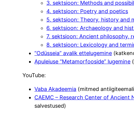
3. sektsioon: Methods and possibili
4. sektsioon: Poetry and poetics
5. sektsioon: Theory, history and 
6. sektsioon: Archaeology and his
7. sektsioon: Ancient philosophy, re
8. sektsioon: Lexicology and termi
“Odüsseia” avalik ettelugemine
(katkend
Apuleiuse “Metamorfooside” lugemine
(
YouTube:
Vaba Akadeemia
(mitmed antiigiteemal
CAEMC – Research Center of Ancient Ne
salvestused)