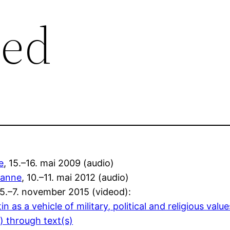
sed
e
, 15.–16. mai 2009 (audio)
kanne
, 10.–11. mai 2012 (audio)
 5.–7. november 2015 (videod):
n as a vehicle of military, political and religious val
s) through text(s)