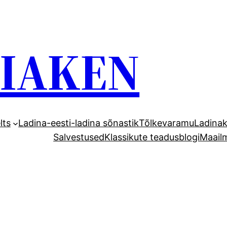
GIAKEN
lts
Ladina-eesti-ladina sõnastik
Tõlkevaramu
Ladinak
Salvestused
Klassikute teadusblogi
Maail