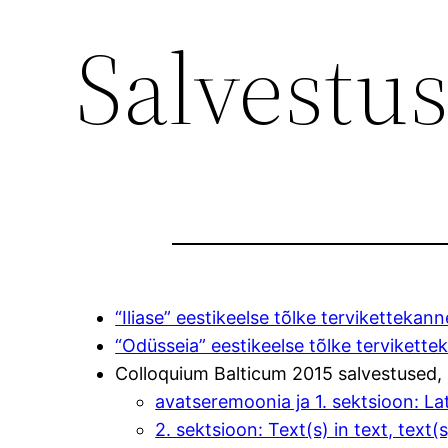
Salvestu
“Iliase” eestikeelse tõlke tervikettekann
“Odüsseia” eestikeelse tõlke tervikette
Colloquium Balticum 2015 salvestused,
avatseremoonia ja 1. sektsioon: Lati
2. sektsioon: Text(s) in text, text(