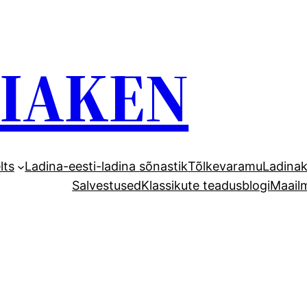
GIAKEN
lts
Ladina-eesti-ladina sõnastik
Tõlkevaramu
Ladinak
Salvestused
Klassikute teadusblogi
Maail