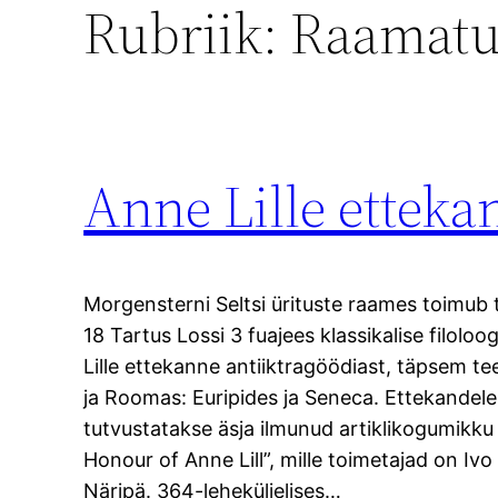
Rubriik:
Raamatu
Anne Lille etteka
Morgensterni Seltsi ürituste raames toimub t
18 Tartus Lossi 3 fuajees klassikalise filolo
Lille ettekanne antiiktragöödiast, täpsem t
ja Roomas: Euripides ja Seneca. Ettekandele
tutvustatakse äsja ilmunud artiklikogumikku 
Honour of Anne Lill”, mille toimetajad on Ivo
Näripä. 364-leheküljelises…