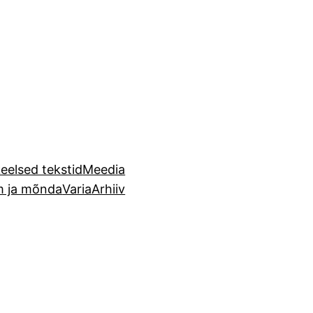
eelsed tekstid
Meedia
m ja mõnda
Varia
Arhiiv