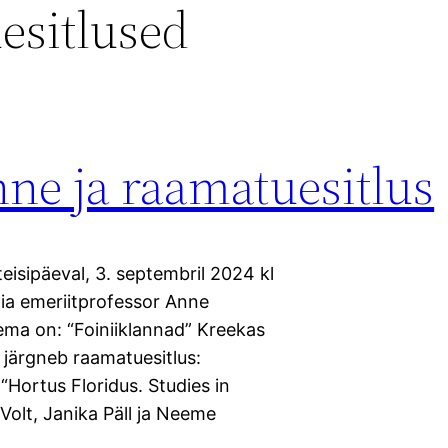
esitlused
nne ja raamatuesitlus
eisipäeval, 3. septembril 2024 kl
ogia emeriitprofessor Anne
eema on: “Foiniiklannad” Kreekas
 järgneb raamatuesitlus:
“Hortus Floridus. Studies in
 Volt, Janika Päll ja Neeme