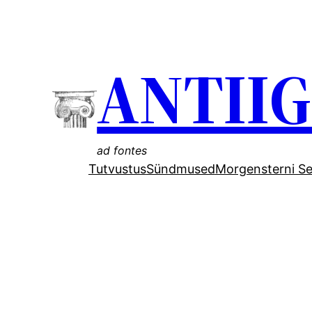
Liigu
sisu
ANTII
juurde
ad fontes
Tutvustus
Sündmused
Morgensterni Se