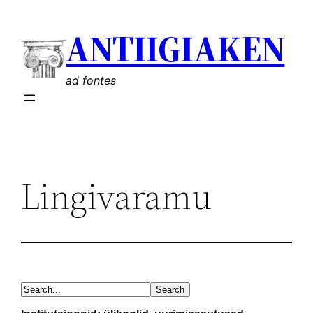
Liigu
ANTIIGIAKEN
sisu
juurde
ad fontes
Lingivaramu