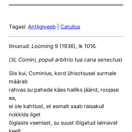
Tagasi:
Antiigiveeb
|
Catullus
Ilmunud:
Looming
9 (1936), lk 1016.
(
Si, Comini, populi arbitrio tua cana senectus
)
Siis kui, Cominius, kord ühisotsusel surmale
määrab
rahvas su pahede käes halliks jäänd, roojase
ea,
ei ole kahtlust, et esmalt saab raisakull
nokkida ilget
õiglaste vaenlast, su suust lõigatud laimavat
keelt,