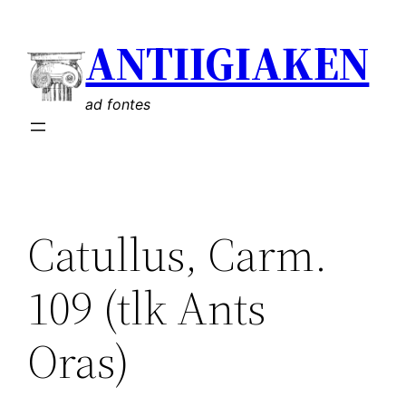
Liigu
ANTIIGIAKEN
sisu
juurde
ad fontes
Catullus, Carm.
109 (tlk Ants
Oras)