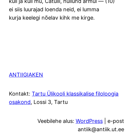
küll ja küll mu, Catulli, hullund armul — (10)
ei siis luurajad loenda neid, ei lumma
kurja keelegi nõelav kihk me kirge.
ANTIIGIAKEN
Kontakt:
Tartu Ülikooli klassikalise filoloogia
osakond
, Lossi 3, Tartu
Veebilehe alus:
WordPress
| e-post
antiik@antiik.ut.ee