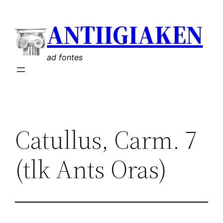
Liigu
ANTIIGIAKEN
sisu
juurde
ad fontes
Catullus, Carm. 7
(tlk Ants Oras)