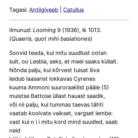
Tagasi:
Antiigiveeb
|
Catullus
Ilmunud:
Looming
9 (1936), lk 1013.
(
Quaeris, quot mihi basiationes
)
Soovid teada, kui mitu suudlust ootan
sult, oo Lesbia, seks, et meel saaks küllalt.
Nõnda palju, kui kõrvest tuisat liiva
leidub laasarist lokkavas Cyrenes
kuuma Ammoni suuroraaklist pääle (5)
muistse Battose üllast hauast saadik,
või nii palju, kui tummas taevas tähti
vaatab koolvate vaikset, vargset lembe:
vast kui n i i mitu kord mind suudled, saab
neid