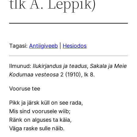
tlk A. Leppik)
Tagasi:
Antiigiveeb
|
Hesiodos
Ilmunud:
Ilukirjandus ja teadus
,
Sakala ja Meie
Kodumaa vesteosa
2 (1910), lk 8.
Vooruse tee
Pikk ja järsk küll on see rada,
Mis sind voorusele wiib;
Ränk on alguses ta käia,
Väga raske sulle näib.