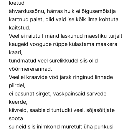
loetud
ähvardussõnu, härras hulk ei õigusemõistja
kartnud palet, olid vaid ise kõik ilma kohtuta
kaitstud.
Veel ei raiutult mänd laskunud mäestiku turjalt
kaugeid voogude rüppe külastama maakera
kaari,
tundmatud veel surelikkudel siis olid
võõrmererannad.
Veel ei kraavide vöö järsk ringinud linnade
piirdel,
ei pasunat sirget, vaskpainsaid sarvede
keerde,
kiivreid, saableid tuntudki veel, sõjasõitjate
soota
sulneid siis inimkond muretult üha puhkusi