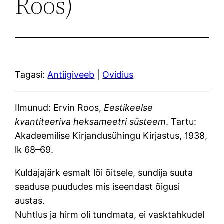
Roos)
Tagasi:
Antiigiveeb
|
Ovidius
Ilmunud: Ervin Roos,
Eestikeelse
kvantiteeriva heksameetri süsteem
. Tartu:
Akadeemilise Kirjandusühingu Kirjastus, 1938,
lk 68–69.
Kuldajajärk esmalt lõi õitsele, sundija suuta
seaduse puududes mis iseendast õigusi
austas.
Nuhtlus ja hirm oli tundmata, ei vasktahkudel