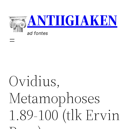
Liigu
ANTIIGIAKEN
sisu
juurde
ad fontes
Ovidius,
Metamophoses
1.89-100 (tlk Ervin