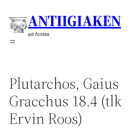
Liigu
ANTIIGIAKEN
sisu
juurde
ad fontes
Plutarchos, Gaius
Gracchus 18.4 (tlk
Ervin Roos)