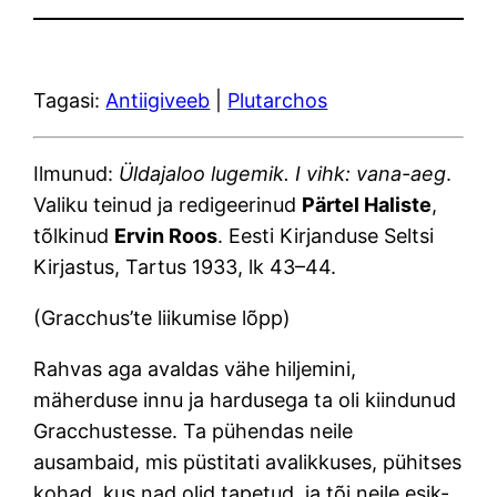
Tagasi:
Antiigiveeb
|
Plutarchos
Ilmunud:
Üldajaloo lugemik. I vihk: vana-aeg
.
Valiku teinud ja redigeerinud
Pärtel Haliste
,
tõlkinud
Ervin Roos
. Eesti Kirjanduse Seltsi
Kirjastus, Tartus 1933, lk 43–44.
(Gracchus’te liikumise lõpp)
Rahvas aga avaldas vähe hiljemini,
mäherduse innu ja hardusega ta oli kiindunud
Gracchustesse. Ta pühendas neile
ausambaid, mis püstitati avalikkuses, pühitses
kohad, kus nad olid tapetud, ja tõi neile esik-