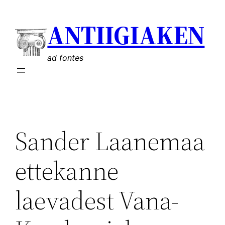
Liigu
ANTIIGIAKEN
sisu
juurde
ad fontes
Sander Laanemaa
ettekanne
laevadest Vana-