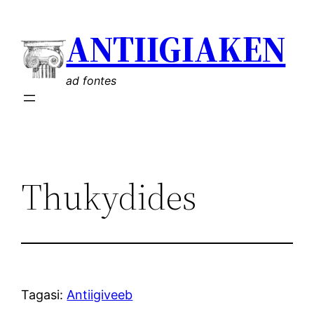
Liigu
ANTIIGIAKEN
sisu
juurde
ad fontes
Thukydides
Tagasi:
Antiigiveeb