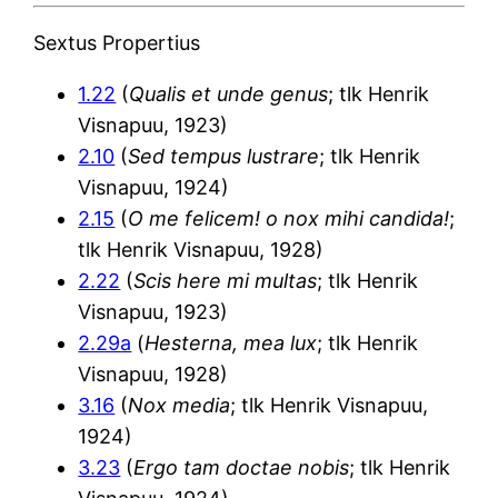
Sextus Propertius
1.22
(
Qualis et unde genus
; tlk Henrik
Visnapuu, 1923)
2.10
(
Sed tempus lustrare
; tlk Henrik
Visnapuu, 1924)
2.15
(
O me felicem! o nox mihi candida!
;
tlk Henrik Visnapuu, 1928)
2.22
(
Scis here mi multas
; tlk Henrik
Visnapuu, 1923)
2.29a
(
Hesterna, mea lux
; tlk Henrik
Visnapuu, 1928)
3.16
(
Nox media
; tlk Henrik Visnapuu,
1924)
3.23
(
Ergo tam doctae nobis
; tlk Henrik