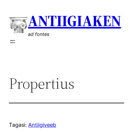
Liigu
ANTIIGIAKEN
sisu
juurde
ad fontes
Propertius
Tagasi:
Antiigiveeb